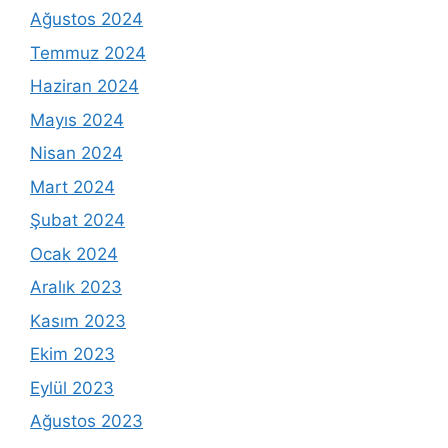
Ağustos 2024
Temmuz 2024
Haziran 2024
Mayıs 2024
Nisan 2024
Mart 2024
Şubat 2024
Ocak 2024
Aralık 2023
Kasım 2023
Ekim 2023
Eylül 2023
Ağustos 2023