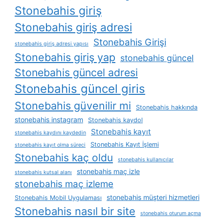
Stonebahis giriş
Stonebahis giriş adresi
Stonebahis Girişi
stonebahis giriş adresi yapısı
Stonebahis giriş yap
stonebahis güncel
Stonebahis güncel adresi
Stonebahis güncel giris
Stonebahis güvenilir mi
Stonebahis hakkında
stonebahis instagram
Stonebahis kaydol
Stonebahis kayıt
stonebahis kaydını kaydedin
Stonebahis Kayıt İşlemi
stonebahis kayıt olma süreci
Stonebahis kaç oldu
stonebahis kullanıcılar
stonebahis maç izle
stonebahis kutsal alanı
stonebahis maç izleme
stonebahis müşteri hizmetleri
Stonebahis Mobil Uygulaması
Stonebahis nasıl bir site
stonebahis oturum açma