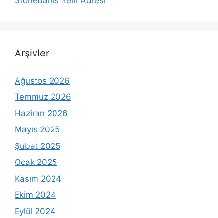
Stonebahis Yeni Adresi
Arşivler
Ağustos 2026
Temmuz 2026
Haziran 2026
Mayıs 2025
Şubat 2025
Ocak 2025
Kasım 2024
Ekim 2024
Eylül 2024