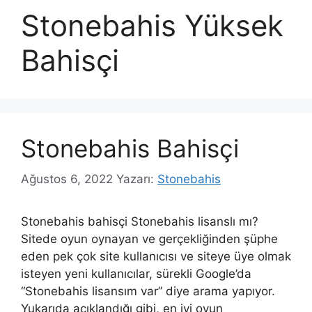
Stonebahis Yüksek
Bahisçi
Stonebahis Bahisçi
Ağustos 6, 2022
Yazarı:
Stonebahis
Stonebahis bahisçi Stonebahis lisanslı mı?
Sitede oyun oynayan ve gerçekliğinden şüphe
eden pek çok site kullanıcısı ve siteye üye olmak
isteyen yeni kullanıcılar, sürekli Google’da
“Stonebahis lisansım var” diye arama yapıyor.
Yukarıda açıklandığı gibi, en iyi oyun