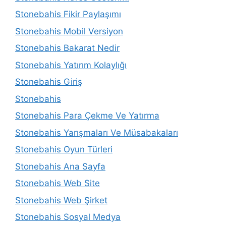
Stonebahis Fikir Paylaşımı
Stonebahis Mobil Versiyon
Stonebahis Bakarat Nedir
Stonebahis Yatırım Kolaylığı
Stonebahis Giriş
Stonebahis
Stonebahis Para Çekme Ve Yatırma
Stonebahis Yarışmaları Ve Müsabakaları
Stonebahis Oyun Türleri
Stonebahis Ana Sayfa
Stonebahis Web Site
Stonebahis Web Şirket
Stonebahis Sosyal Medya