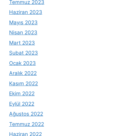
Temmuz 2023
Haziran 2023
Mayıs 2023
Nisan 2023
Mart 2023
Şubat 2023
Ocak 2023
Aralık 2022
Kasım 2022
Ekim 2022
Eylül 2022
Ağustos 2022
Temmuz 2022
Haziran 2022