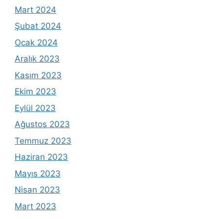
Mart 2024
Şubat 2024
Ocak 2024
Aralık 2023
Kasım 2023
Ekim 2023
Eylül 2023
Ağustos 2023
Temmuz 2023
Haziran 2023
Mayıs 2023
Nisan 2023
Mart 2023