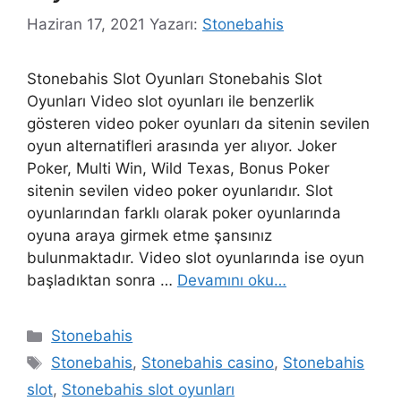
Haziran 17, 2021
Yazarı:
Stonebahis
Stonebahis Slot Oyunları Stonebahis Slot
Oyunları Video slot oyunları ile benzerlik
gösteren video poker oyunları da sitenin sevilen
oyun alternatifleri arasında yer alıyor. Joker
Poker, Multi Win, Wild Texas, Bonus Poker
sitenin sevilen video poker oyunlarıdır. Slot
oyunlarından farklı olarak poker oyunlarında
oyuna araya girmek etme şansınız
bulunmaktadır. Video slot oyunlarında ise oyun
başladıktan sonra …
Devamını oku…
Kategoriler
Stonebahis
Etiketler
Stonebahis
,
Stonebahis casino
,
Stonebahis
slot
,
Stonebahis slot oyunları