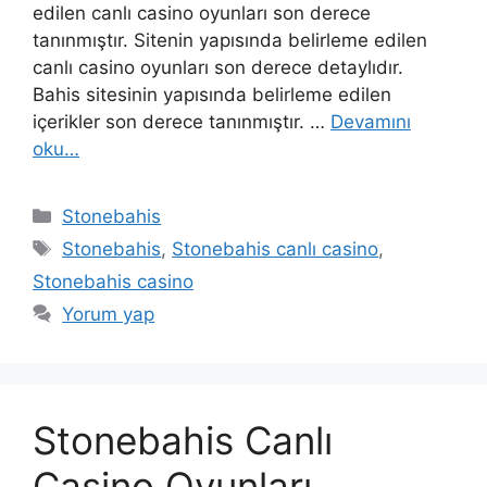
edilen canlı casino oyunları son derece
tanınmıştır. Sitenin yapısında belirleme edilen
canlı casino oyunları son derece detaylıdır.
Bahis sitesinin yapısında belirleme edilen
içerikler son derece tanınmıştır. …
Devamını
oku…
Kategoriler
Stonebahis
Etiketler
Stonebahis
,
Stonebahis canlı casino
,
Stonebahis casino
Yorum yap
Stonebahis Canlı
Casino Oyunları