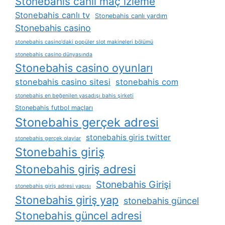
Stonebahis canlı maç izleme
Stonebahis canlı tv
Stonebahis canlı yardım
Stonebahis casino
stonebahis casino'daki popüler slot makineleri bölümü
stonebahis casino dünyasında
Stonebahis casino oyunları
stonebahis casino sitesi
stonebahis com
stonebahis en beğenilen yasadışı bahis şirketi
Stonebahis futbol maçları
Stonebahis gerçek adresi
stonebahis giris twitter
stonebahis gerçek olaylar
Stonebahis giriş
Stonebahis giriş adresi
Stonebahis Girişi
stonebahis giriş adresi yapısı
Stonebahis giriş yap
stonebahis güncel
Stonebahis güncel adresi