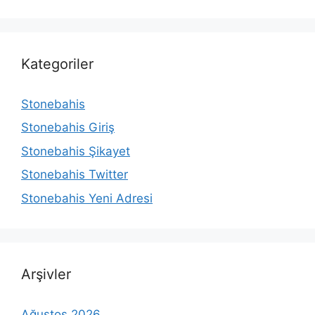
Kategoriler
Stonebahis
Stonebahis Giriş
Stonebahis Şikayet
Stonebahis Twitter
Stonebahis Yeni Adresi
Arşivler
Ağustos 2026