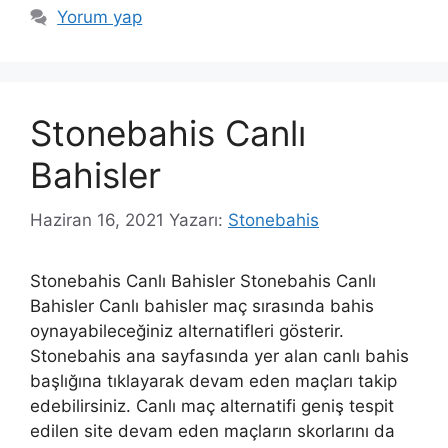
Yorum yap
Stonebahis Canlı
Bahisler
Haziran 16, 2021
Yazarı:
Stonebahis
Stonebahis Canlı Bahisler Stonebahis Canlı
Bahisler Canlı bahisler maç sırasında bahis
oynayabileceğiniz alternatifleri gösterir.
Stonebahis ana sayfasında yer alan canlı bahis
başlığına tıklayarak devam eden maçları takip
edebilirsiniz. Canlı maç alternatifi geniş tespit
edilen site devam eden maçların skorlarını da