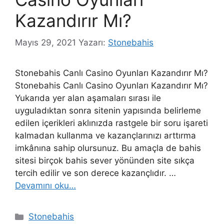
Kazandırır Mı?
Mayıs 29, 2021
Yazarı:
Stonebahis
Stonebahis Canlı Casino Oyunları Kazandırır Mı?
Stonebahis Canlı Casino Oyunları Kazandırır Mı?
Yukarıda yer alan aşamaları sırası ile
uyguladıktan sonra sitenin yapısında belirleme
edilen içerikleri aklınızda rastgele bir soru işareti
kalmadan kullanma ve kazançlarınızı arttırma
imkânına sahip olursunuz. Bu amaçla de bahis
sitesi birçok bahis sever yönünden site sıkça
tercih edilir ve son derece kazançlıdır. …
Devamını oku…
Kategoriler
Stonebahis