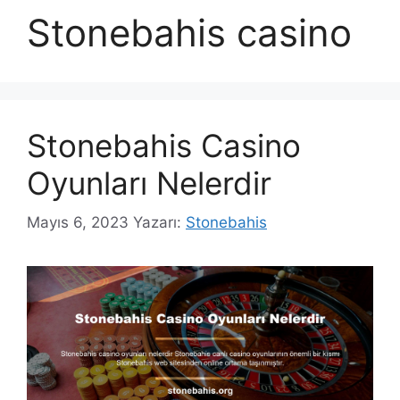
Stonebahis casino
Stonebahis Casino
Oyunları Nelerdir
Mayıs 6, 2023
Yazarı:
Stonebahis