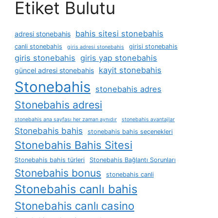
Etiket Bulutu
bahis sitesi stonebahis
adresi stonebahis
canli stonebahis
girisi stonebahis
giris adresi stonebahis
giris stonebahis
giris yap stonebahis
kayit stonebahis
güncel adresi stonebahis
Stonebahis
stonebahis adres
Stonebahis adresi
stonebahis ana sayfası her zaman aynıdır
stonebahis avantajlar
Stonebahis bahis
stonebahis bahis seçenekleri
Stonebahis Bahis Sitesi
Stonebahis bahis türleri
Stonebahis Bağlantı Sorunları
Stonebahis bonus
stonebahis canli
Stonebahis canlı bahis
Stonebahis canlı casino