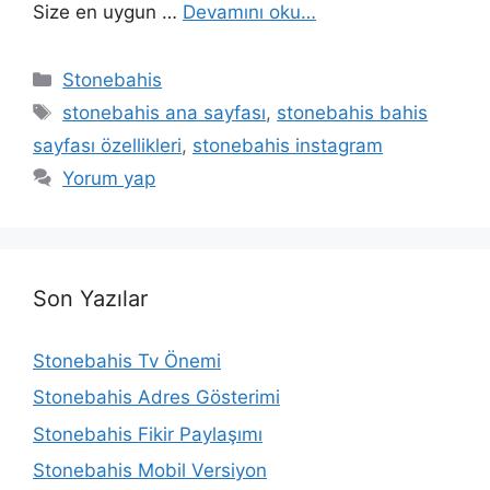
Size en uygun …
Devamını oku…
Kategoriler
Stonebahis
Etiketler
stonebahis ana sayfası
,
stonebahis bahis
sayfası özellikleri
,
stonebahis instagram
Yorum yap
Son Yazılar
Stonebahis Tv Önemi
Stonebahis Adres Gösterimi
Stonebahis Fikir Paylaşımı
Stonebahis Mobil Versiyon