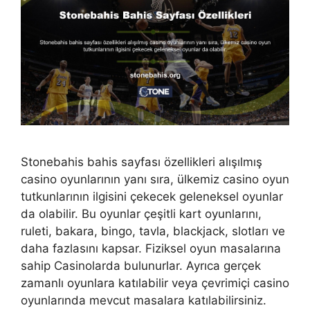
Stonebahis bahis sayfası özellikleri alışılmış
casino oyunlarının yanı sıra, ülkemiz casino oyun
tutkunlarının ilgisini çekecek geleneksel oyunlar
da olabilir. Bu oyunlar çeşitli kart oyunlarını,
ruleti, bakara, bingo, tavla, blackjack, slotları ve
daha fazlasını kapsar. Fiziksel oyun masalarına
sahip Casinolarda bulunurlar. Ayrıca gerçek
zamanlı oyunlara katılabilir veya çevrimiçi casino
oyunlarında mevcut masalara katılabilirsiniz.