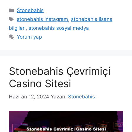
Kategoriler
Stonebahis
Etiketler
stonebahis instagram
,
stonebahis lisans
bilgileri
,
stonebahis sosyal medya
Yorum yap
Stonebahis Çevrimiçi
Casino Sitesi
Haziran 12, 2024
Yazarı:
Stonebahis