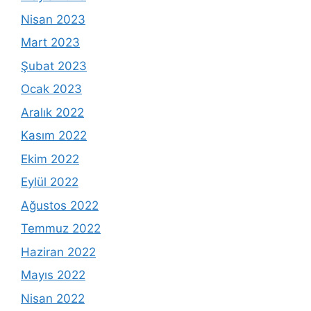
Nisan 2023
Mart 2023
Şubat 2023
Ocak 2023
Aralık 2022
Kasım 2022
Ekim 2022
Eylül 2022
Ağustos 2022
Temmuz 2022
Haziran 2022
Mayıs 2022
Nisan 2022