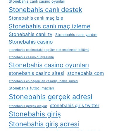
Stonebahis canlı casino oyunları
Stonebahis canlı destek
Stonebahis canlı maç izle
Stonebahis canlı maç izleme
Stonebahis canlı tv
Stonebahis canlı yardım
Stonebahis casino
stonebahis casino'daki popüler slot makineleri bölümü
stonebahis casino dünyasında
Stonebahis casino oyunları
stonebahis casino sitesi
stonebahis com
stonebahis en beğenilen yasadışı bahis şirketi
Stonebahis futbol maçları
Stonebahis gerçek adresi
stonebahis giris twitter
stonebahis gerçek olaylar
Stonebahis giriş
Stonebahis giriş adresi