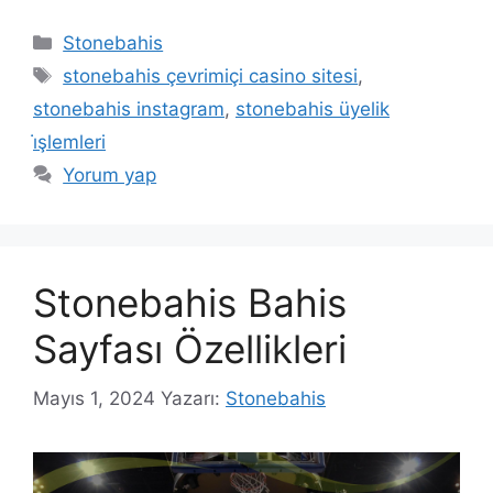
Kategoriler
Stonebahis
Etiketler
stonebahis çevrimiçi casino sitesi
,
stonebahis instagram
,
stonebahis üyelik
i̇şlemleri
Yorum yap
Stonebahis Bahis
Sayfası Özellikleri
Mayıs 1, 2024
Yazarı:
Stonebahis