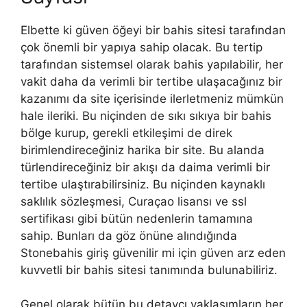
Elbette ki güven öğeyi bir bahis sitesi tarafından
çok önemli bir yapıya sahip olacak. Bu tertip
tarafından sistemsel olarak bahis yapılabilir, her
vakit daha da verimli bir tertibe ulaşacağınız bir
kazanımı da site içerisinde ilerletmeniz mümkün
hale ileriki. Bu niçinden de sıkı sıkıya bir bahis
bölge kurup, gerekli etkileşimi de direk
birimlendireceğiniz harika bir site. Bu alanda
türlendireceğiniz bir akışı da daima verimli bir
tertibe ulaştırabilirsiniz. Bu niçinden kaynaklı
saklılık sözleşmesi, Curaçao lisansı ve ssl
sertifikası gibi bütün nedenlerin tamamına
sahip. Bunları da göz önüne alındığında
Stonebahis giriş güvenilir mi için güven arz eden
kuvvetli bir bahis sitesi tanımında bulunabiliriz.
Genel olarak bütün bu detaycı yaklaşımların her