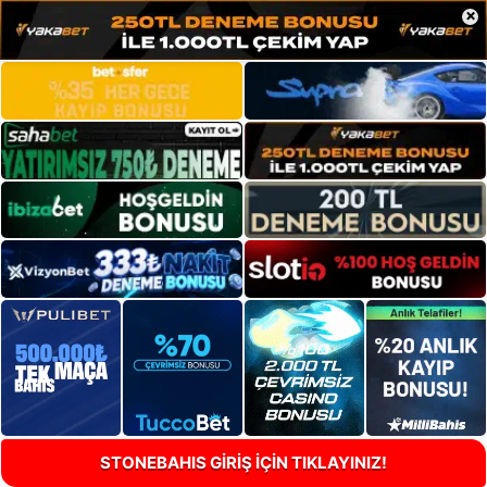
×
STONEBAHIS GİRİŞ İÇİN TIKLAYINIZ!