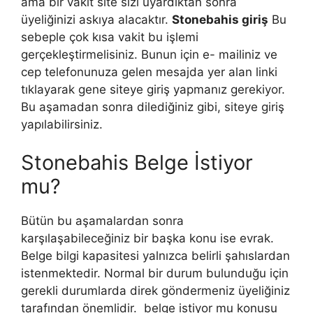
ama bir vakit site sizi uyardıktan sonra
üyeliğinizi askıya alacaktır.
Stonebahis giriş
Bu
sebeple çok kısa vakit bu işlemi
gerçekleştirmelisiniz. Bunun için e- mailiniz ve
cep telefonunuza gelen mesajda yer alan linki
tıklayarak gene siteye giriş yapmanız gerekiyor.
Bu aşamadan sonra dilediğiniz gibi, siteye giriş
yapılabilirsiniz.
Stonebahis Belge İstiyor
mu?
Bütün bu aşamalardan sonra
karşılaşabileceğiniz bir başka konu ise evrak.
Belge bilgi kapasitesi yalnızca belirli şahıslardan
istenmektedir. Normal bir durum bulunduğu için
gerekli durumlarda direk göndermeniz üyeliğiniz
tarafından önemlidir. belge istiyor mu konusu