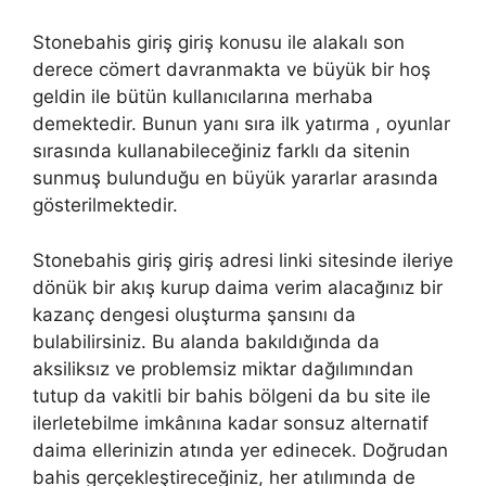
Stonebahis giriş giriş konusu ile alakalı son
derece cömert davranmakta ve büyük bir hoş
geldin ile bütün kullanıcılarına merhaba
demektedir. Bunun yanı sıra ilk yatırma , oyunlar
sırasında kullanabileceğiniz farklı da sitenin
sunmuş bulunduğu en büyük yararlar arasında
gösterilmektedir.
Stonebahis giriş giriş adresi linki sitesinde ileriye
dönük bir akış kurup daima verim alacağınız bir
kazanç dengesi oluşturma şansını da
bulabilirsiniz. Bu alanda bakıldığında da
aksiliksız ve problemsiz miktar dağılımından
tutup da vakitli bir bahis bölgeni da bu site ile
ilerletebilme imkânına kadar sonsuz alternatif
daima ellerinizin atında yer edinecek. Doğrudan
bahis gerçekleştireceğiniz, her atılımında de