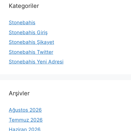
Kategoriler
Stonebahis
Stonebahis Giriş
Stonebahis Şikayet
Stonebahis Twitter
Stonebahis Yeni Adresi
Arşivler
Ağustos 2026
Temmuz 2026
Haziran 2026