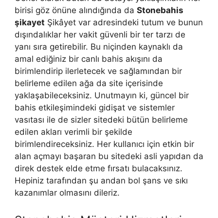
birisi göz önüne alındığında da
Stonebahis
şikayet
Şikâyet var adresindeki tutum ve bunun
dışındalıklar her vakit güvenli bir ter tarzı de
yanı sıra getirebilir. Bu niçinden kaynaklı da
amal ediğiniz bir canlı bahis akışını da
birimlendirip ilerletecek ve sağlamından bir
belirleme edilen ağa da site içerisinde
yaklaşabileceksiniz. Unutmayın ki, güncel bir
bahis etkileşimindeki gidişat ve sistemler
vasıtası ile de sizler sitedeki bütün belirleme
edilen akları verimli bir şekilde
birimlendireceksiniz. Her kullanıcı için etkin bir
alan açmayı başaran bu sitedeki asli yapıdan da
direk destek elde etme fırsatı bulacaksınız.
Hepiniz tarafından şu andan bol şans ve sıkı
kazanımlar olmasını dileriz.