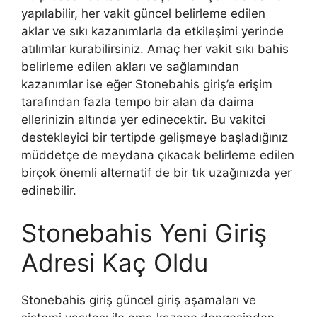
yapılabilir, her vakit güncel belirleme edilen
aklar ve sıkı kazanımlarla da etkileşimi yerinde
atılımlar kurabilirsiniz. Amaç her vakit sıkı bahis
belirleme edilen akları ve sağlamından
kazanımlar ise eğer Stonebahis giriş’e erişim
tarafından fazla tempo bir alan da daima
ellerinizin altında yer edinecektir. Bu vakitci
destekleyici bir tertipde gelişmeye başladığınız
müddetçe de meydana çıkacak belirleme edilen
birçok önemli alternatif de bir tık uzağınızda yer
edinebilir.
Stonebahis Yeni Giriş
Adresi Kaç Oldu
Stonebahis giriş güncel giriş aşamaları ve