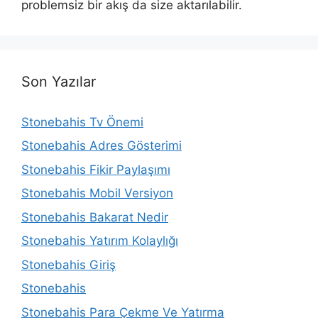
problemsiz bir akış da size aktarılabilir.
Son Yazılar
Stonebahis Tv Önemi
Stonebahis Adres Gösterimi
Stonebahis Fikir Paylaşımı
Stonebahis Mobil Versiyon
Stonebahis Bakarat Nedir
Stonebahis Yatırım Kolaylığı
Stonebahis Giriş
Stonebahis
Stonebahis Para Çekme Ve Yatırma