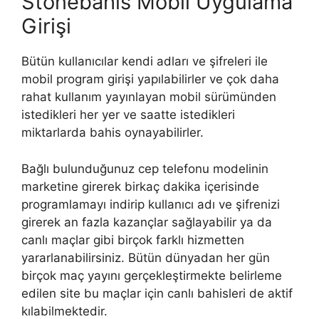
Stonebahis Mobil Uygulama
Girişi
Bütün kullanıcılar kendi adları ve şifreleri ile
mobil program girişi yapılabilirler ve çok daha
rahat kullanım yayınlayan mobil sürümünden
istedikleri her yer ve saatte istedikleri
miktarlarda bahis oynayabilirler.
Bağlı bulunduğunuz cep telefonu modelinin
marketine girerek birkaç dakika içerisinde
programlamayı indirip kullanıcı adı ve şifrenizi
girerek an fazla kazançlar sağlayabilir ya da
canlı maçlar gibi birçok farklı hizmetten
yararlanabilirsiniz. Bütün dünyadan her gün
birçok maç yayını gerçekleştirmekte belirleme
edilen site bu maçlar için canlı bahisleri de aktif
kılabilmektedir.