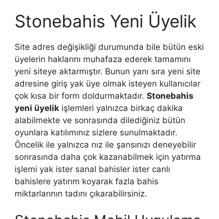
Stonebahis Yeni Üyelik
Site adres değişikliği durumunda bile bütün eski
üyelerin haklarını muhafaza ederek tamamını
yeni siteye aktarmıştır. Bunun yanı sıra yeni site
adresine giriş yak üye olmak isteyen kullanıcılar
çok kısa bir form doldurmaktadır.
Stonebahis
yeni üyelik
işlemleri yalnızca birkaç dakika
alabilmekte ve sonrasında dilediğiniz bütün
oyunlara katılımınız sizlere sunulmaktadır.
Öncelik ile yalnızca nız ile şansınızı deneyebilir
sonrasında daha çok kazanabilmek için yatırma
işlemi yak ister sanal bahisler ister canlı
bahislere yatırım koyarak fazla bahis
miktarlarının tadını çıkarabilirsiniz.