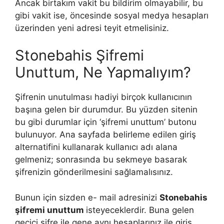
Ancak birtakım vakit bu bildirim olmayabilir, bu
gibi vakit ise, öncesinde sosyal medya hesapları
üzerinden yeni adresi teyit etmelisiniz.
Stonebahis Şifremi
Unuttum, Ne Yapmalıyım?
Şifrenin unutulması hadiyi birçok kullanıcının
başına gelen bir durumdur. Bu yüzden sitenin
bu gibi durumlar için ‘şifremi unuttum’ butonu
bulunuyor. Ana sayfada belirleme edilen giriş
alternatifini kullanarak kullanıcı adı alana
gelmeniz; sonrasında bu sekmeye basarak
şifrenizin gönderilmesini sağlamalısınız.
Bunun için sizden e- mail adresinizi
Stonebahis
şifremi unuttum
isteyeceklerdir. Buna gelen
geçici şifre ile gene aynı hesaplarınız ile giriş