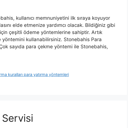
ahis, kullanıcı memnuniyetini ilk sıraya koyuyor
sını elde etmenize yardımcı olacak. Bildiğiniz gibi
için çeşitli ödeme yöntemlerine sahiptir. Artık
 yöntemini kullanabilirsiniz. Stonebahis Para
i Çok sayıda para çekme yöntemi ile Stonebahis,
rma kuralları para yatırma yöntemleri
Servisi