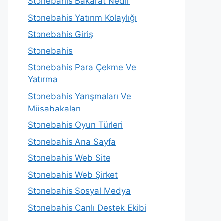
Stonebahis Bakarat Nedir
Stonebahis Yatırım Kolaylığı
Stonebahis Giriş
Stonebahis
Stonebahis Para Çekme Ve
Yatırma
Stonebahis Yarışmaları Ve
Müsabakaları
Stonebahis Oyun Türleri
Stonebahis Ana Sayfa
Stonebahis Web Site
Stonebahis Web Şirket
Stonebahis Sosyal Medya
Stonebahis Canlı Destek Ekibi