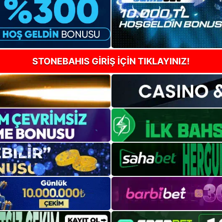
STONEBAHIS GİRİŞ İÇİN TIKLAYINIZ!