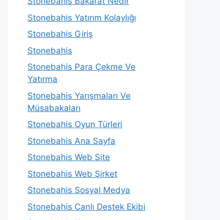
Stonebahis Bakarat Nedir
Stonebahis Yatırım Kolaylığı
Stonebahis Giriş
Stonebahis
Stonebahis Para Çekme Ve
Yatırma
Stonebahis Yarışmaları Ve
Müsabakaları
Stonebahis Oyun Türleri
Stonebahis Ana Sayfa
Stonebahis Web Site
Stonebahis Web Şirket
Stonebahis Sosyal Medya
Stonebahis Canlı Destek Ekibi