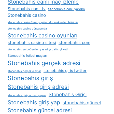
Stonebahis canlı maç izleme
Stonebahis canlı tv
Stonebahis canlı yardım
Stonebahis casino
stonebahis casino'daki popüler slot makineleri bölümü
stonebahis casino dünyasında
Stonebahis casino oyunları
stonebahis casino sitesi
stonebahis com
stonebahis en beğenilen yasadışı bahis şirketi
Stonebahis futbol maçları
Stonebahis gerçek adresi
stonebahis giris twitter
stonebahis gerçek olaylar
Stonebahis giriş
Stonebahis giriş adresi
Stonebahis Girişi
stonebahis giriş adresi yapısı
Stonebahis giriş yap
stonebahis güncel
Stonebahis güncel adresi