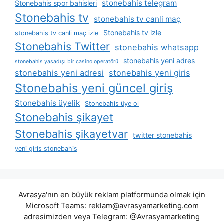
stonebahis telegram
Stonebahis spor bahisleri
Stonebahis tv
stonebahis tv canli maç
Stonebahis tv izle
stonebahis tv canli maç izle
Stonebahis Twitter
stonebahis whatsapp
stonebahis yeni adres
stonebahis yasadışı bir casino operatörü
stonebahis yeni adresi
stonebahis yeni giris
Stonebahis yeni güncel giriş
Stonebahis üyelik
Stonebahis üye ol
Stonebahis şikayet
Stonebahis şikayetvar
twitter stonebahis
yeni giris stonebahis
Avrasya'nın en büyük reklam platformunda olmak için
Microsoft Teams:
reklam@avrasyamarketing.com
adresimizden veya Telegram: @Avrasyamarketing