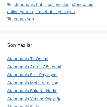
Etiketler
stonebahis bahis seçenekleri
,
stonebahis
online yardım
,
stonebahis yeni giris
Yorum yap
Son Yazılar
Stonebahis Tv Önemi
Stonebahis Adres Gösterimi
Stonebahis Fikir Paylaşımı
Stonebahis Mobil Versiyon
Stonebahis Bakarat Nedir
Stonebahis Yatırım Kolaylığı
Stonebahis Giriş