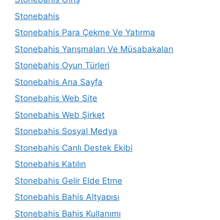
Stonebahis
Stonebahis Para Çekme Ve Yatırma
Stonebahis Yarışmaları Ve Müsabakaları
Stonebahis Oyun Türleri
Stonebahis Ana Sayfa
Stonebahis Web Site
Stonebahis Web Şirket
Stonebahis Sosyal Medya
Stonebahis Canlı Destek Ekibi
Stonebahis Katılın
Stonebahis Gelir Elde Etme
Stonebahis Bahis Altyapısı
Stonebahis Bahis Kullanımı