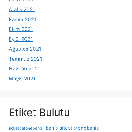
Aralık 2021
Kasım 2021
Ekim 2021
Eylül 2021
Ağustos 2021
Temmuz 2021
Haziran 2021
Mayıs 2021
Etiket Bulutu
bahis sitesi stonebahis
adresi stonebahis