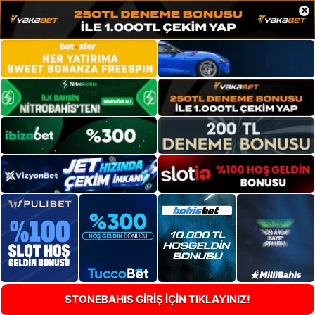
×
STONEBAHIS GİRİŞ İÇİN TIKLAYINIZ!