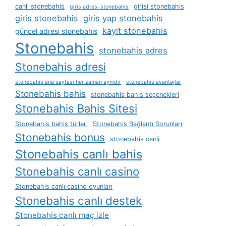
canli stonebahis
girisi stonebahis
giris adresi stonebahis
giris stonebahis
giris yap stonebahis
kayit stonebahis
güncel adresi stonebahis
Stonebahis
stonebahis adres
Stonebahis adresi
stonebahis ana sayfası her zaman aynıdır
stonebahis avantajlar
Stonebahis bahis
stonebahis bahis seçenekleri
Stonebahis Bahis Sitesi
Stonebahis bahis türleri
Stonebahis Bağlantı Sorunları
Stonebahis bonus
stonebahis canli
Stonebahis canlı bahis
Stonebahis canlı casino
Stonebahis canlı casino oyunları
Stonebahis canlı destek
Stonebahis canlı maç izle