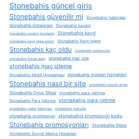
Stonebahis güncel giris
Stonebahis güvenilir mi
Stonebahis hakkında
stonebahis instagram
Stonebahis kaydol
Stonebahis kayıt
stonebahis kaydını kaydedin
Stonebahis Kayıt İşlemi
stonebahis kayıt olma süreci
Stonebahis kaç oldu
stonebahis kullanıcılar
stonebahis maç izle
stonebahis kutsal alanı
stonebahis maç izleme
stonebahis müşteri hizmetleri
Stonebahis Mobil Uygulaması
Stonebahis nasıl bir site
stonebahis oturum açma
Stonebahis Oyun Sitesi
stonebahis para yatirma
stonebahis para çekme
Stonebahis Para Yatırma
stonebahis poker hakkında
stonebahis prensibi
stonebahis promosyon kodu
stonebahis promosyon
Stonebahis promosyonları
Stonebahis Sitesi
Stonebahis Sosyal Medya Hesapları