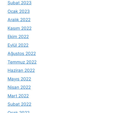
Şubat 2023
Ocak 2023
Aralık 2022
Kasım 2022
Ekim 2022
Eylül 2022
Ağustos 2022
Temmuz 2022
Haziran 2022
Mayıs 2022
Nisan 2022
Mart 2022
Şubat 2022
Ocak 2022