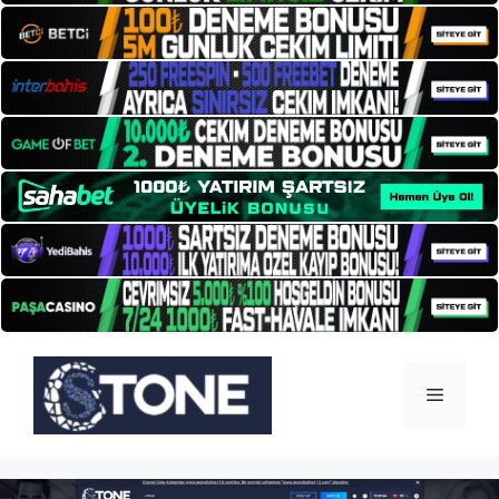
İçeriğe
atla
Menü