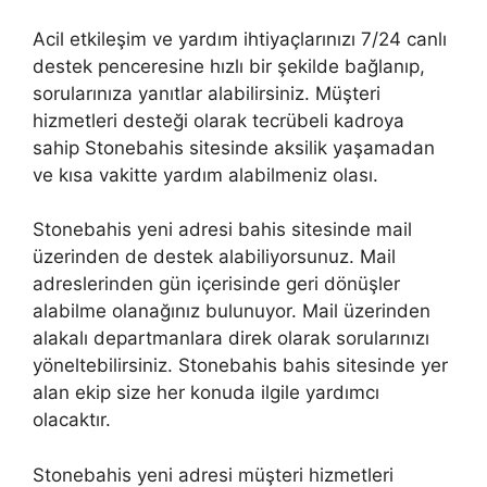
Acil etkileşim ve yardım ihtiyaçlarınızı 7/24 canlı
destek penceresine hızlı bir şekilde bağlanıp,
sorularınıza yanıtlar alabilirsiniz. Müşteri
hizmetleri desteği olarak tecrübeli kadroya
sahip Stonebahis sitesinde aksilik yaşamadan
ve kısa vakitte yardım alabilmeniz olası.
Stonebahis yeni adresi bahis sitesinde mail
üzerinden de destek alabiliyorsunuz. Mail
adreslerinden gün içerisinde geri dönüşler
alabilme olanağınız bulunuyor. Mail üzerinden
alakalı departmanlara direk olarak sorularınızı
yöneltebilirsiniz. Stonebahis bahis sitesinde yer
alan ekip size her konuda ilgile yardımcı
olacaktır.
Stonebahis yeni adresi müşteri hizmetleri