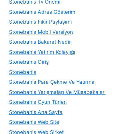
Stonebahis Tv Önemi
Stonebahis Adres Gösterimi
Stonebahis Fikir Paylaşımı
Stonebahis Mobil Versiyon
Stonebahis Bakarat Nedir
Stonebahis Yatırım Kolaylığı
Stonebahis Giriş
Stonebahis
Stonebahis Para Çekme Ve Yatırma
Stonebahis Yarışmaları Ve Müsabakaları
Stonebahis Oyun Türleri
Stonebahis Ana Sayfa
Stonebahis Web Site
Stonebahis Web Şirket