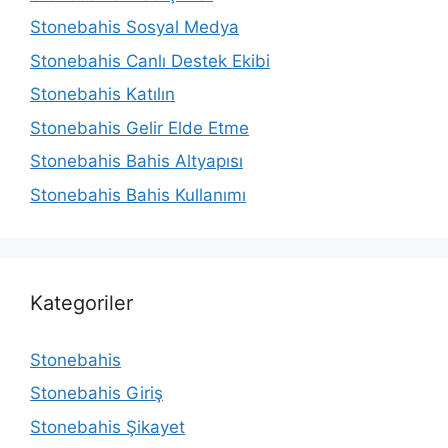
Stonebahis Sosyal Medya
Stonebahis Canlı Destek Ekibi
Stonebahis Katılın
Stonebahis Gelir Elde Etme
Stonebahis Bahis Altyapısı
Stonebahis Bahis Kullanımı
Kategoriler
Stonebahis
Stonebahis Giriş
Stonebahis Şikayet