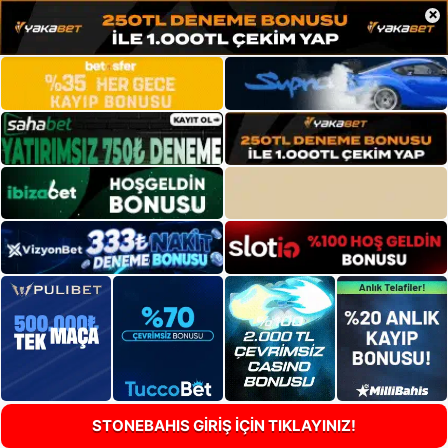
×
STONEBAHIS GİRİŞ İÇİN TIKLAYINIZ!