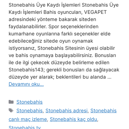
Stonebahis Üye Kaydı İşlemleri Stonebahis Üye
Kaydı İşlemleri Bahis oyuncuları, VEGAPET
adresindeki yönteme bakarak siteden
faydalanabilirler. Spor seçeneklerinden
kumarhane oyunlarına farklı seçenekler elde
edebileceğiniz sitede oyun oynamak
istiyorsanız, Stonebahis Sitesinin üyesi olabilir
ve bahis oynamaya başlayabilirsiniz. Bonusları
ile de ilgi çekecek düzeyde belirleme edilen
Stonebahis143; gerekli bonusları da sağlayacak
düzeyde yer alarak; beklentileri bu alanda …
Devamını oku…
Kategoriler
Stonebahis
Etiketler
Stonebahis
,
Stonebahis adresi
,
Stonebahis
canlı maç izleme
,
Stonebahis kaç oldu
,
Stonebahis tv