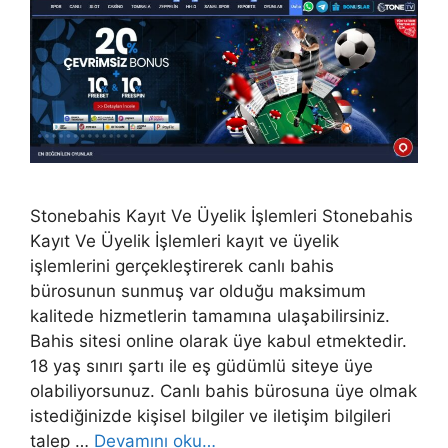
Stonebahis Kayıt Ve Üyelik İşlemleri Stonebahis
Kayıt Ve Üyelik İşlemleri kayıt ve üyelik
işlemlerini gerçekleştirerek canlı bahis
bürosunun sunmuş var olduğu maksimum
kalitede hizmetlerin tamamına ulaşabilirsiniz.
Bahis sitesi online olarak üye kabul etmektedir.
18 yaş sınırı şartı ile eş güdümlü siteye üye
olabiliyorsunuz. Canlı bahis bürosuna üye olmak
istediğinizde kişisel bilgiler ve iletişim bilgileri
talep …
Devamını oku…