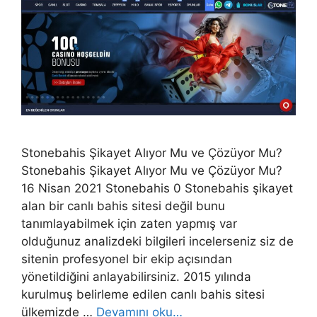
Stonebahis Şikayet Alıyor Mu ve Çözüyor Mu?
Stonebahis Şikayet Alıyor Mu ve Çözüyor Mu?
16 Nisan 2021 Stonebahis 0 Stonebahis şikayet
alan bir canlı bahis sitesi değil bunu
tanımlayabilmek için zaten yapmış var
olduğunuz analizdeki bilgileri incelerseniz siz de
sitenin profesyonel bir ekip açısından
yönetildiğini anlayabilirsiniz. 2015 yılında
kurulmuş belirleme edilen canlı bahis sitesi
ülkemizde …
Devamını oku…