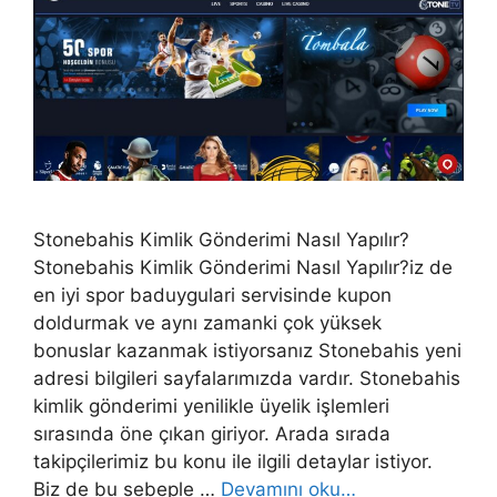
Stonebahis Kimlik Gönderimi Nasıl Yapılır?
Stonebahis Kimlik Gönderimi Nasıl Yapılır?iz de
en iyi spor baduygulari servisinde kupon
doldurmak ve aynı zamanki çok yüksek
bonuslar kazanmak istiyorsanız Stonebahis yeni
adresi bilgileri sayfalarımızda vardır. Stonebahis
kimlik gönderimi yenilikle üyelik işlemleri
sırasında öne çıkan giriyor. Arada sırada
takipçilerimiz bu konu ile ilgili detaylar istiyor.
Biz de bu sebeple …
Devamını oku…