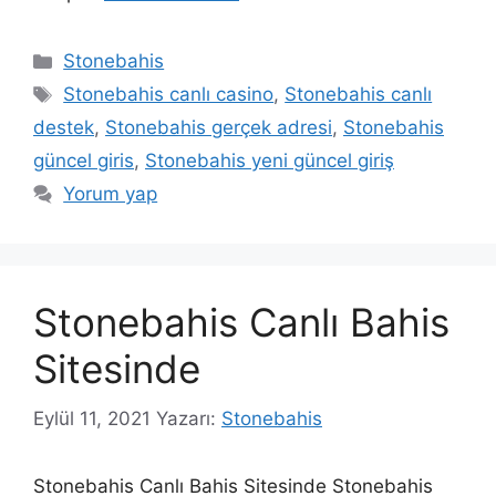
Kategoriler
Stonebahis
Etiketler
Stonebahis canlı casino
,
Stonebahis canlı
destek
,
Stonebahis gerçek adresi
,
Stonebahis
güncel giris
,
Stonebahis yeni güncel giriş
Yorum yap
Stonebahis Canlı Bahis
Sitesinde
Eylül 11, 2021
Yazarı:
Stonebahis
Stonebahis Canlı Bahis Sitesinde Stonebahis