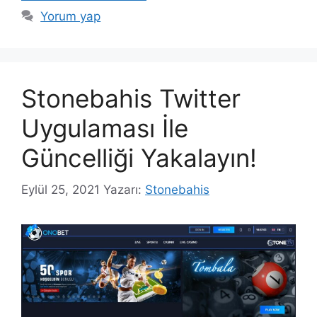
Yorum yap
Stonebahis Twitter
Uygulaması İle
Güncelliği Yakalayın!
Eylül 25, 2021
Yazarı:
Stonebahis