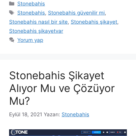
Kategoriler
Stonebahis
Etiketler
Stonebahis
,
Stonebahis güvenilir mi
,
Stonebahis nasıl bir site
,
Stonebahis şikayet
,
Stonebahis şikayetvar
Yorum yap
Stonebahis Şikayet
Alıyor Mu ve Çözüyor
Mu?
Eylül 18, 2021
Yazarı:
Stonebahis