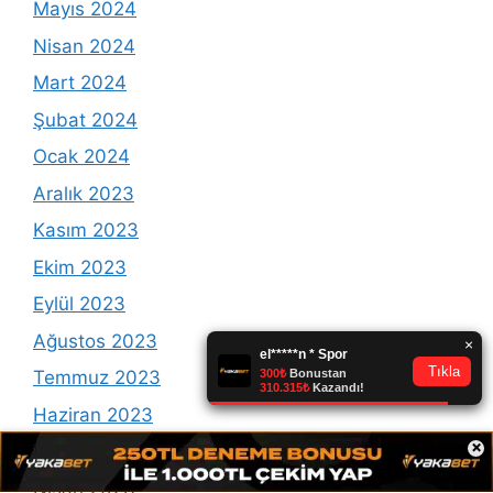
Mayıs 2024
Nisan 2024
Mart 2024
Şubat 2024
Ocak 2024
Aralık 2023
Kasım 2023
Ekim 2023
Eylül 2023
Ağustos 2023
Temmuz 2023
Haziran 2023
×
Mayıs 2023
Nisan 2023