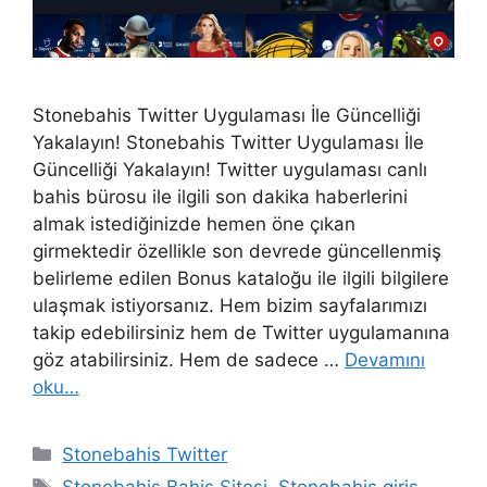
Stonebahis Twitter Uygulaması İle Güncelliği
Yakalayın! Stonebahis Twitter Uygulaması İle
Güncelliği Yakalayın! Twitter uygulaması canlı
bahis bürosu ile ilgili son dakika haberlerini
almak istediğinizde hemen öne çıkan
girmektedir özellikle son devrede güncellenmiş
belirleme edilen Bonus kataloğu ile ilgili bilgilere
ulaşmak istiyorsanız. Hem bizim sayfalarımızı
takip edebilirsiniz hem de Twitter uygulamanına
göz atabilirsiniz. Hem de sadece …
Devamını
oku…
Kategoriler
Stonebahis Twitter
Etiketler
Stonebahis Bahis Sitesi
,
Stonebahis giriş