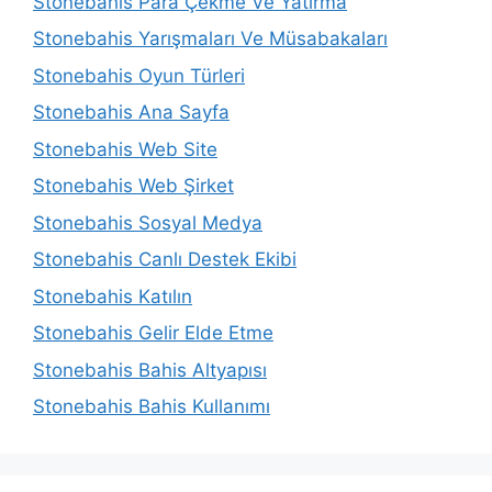
Stonebahis Para Çekme Ve Yatırma
Stonebahis Yarışmaları Ve Müsabakaları
Stonebahis Oyun Türleri
Stonebahis Ana Sayfa
Stonebahis Web Site
Stonebahis Web Şirket
Stonebahis Sosyal Medya
Stonebahis Canlı Destek Ekibi
Stonebahis Katılın
Stonebahis Gelir Elde Etme
Stonebahis Bahis Altyapısı
Stonebahis Bahis Kullanımı