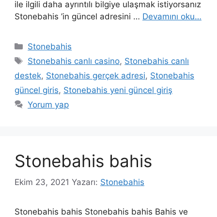
ile ilgili daha ayrıntılı bilgiye ulaşmak istiyorsanız
Stonebahis ’in güncel adresini …
Devamını oku…
Kategoriler
Stonebahis
Etiketler
Stonebahis canlı casino
,
Stonebahis canlı
destek
,
Stonebahis gerçek adresi
,
Stonebahis
güncel giris
,
Stonebahis yeni güncel giriş
Yorum yap
Stonebahis bahis
Ekim 23, 2021
Yazarı:
Stonebahis
Stonebahis bahis Stonebahis bahis Bahis ve