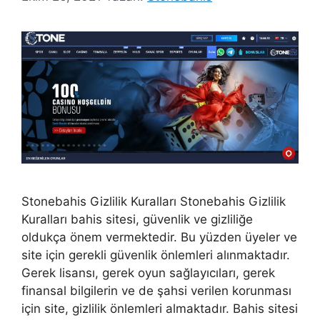
Stonebahis Gizlilik Kuralları Stonebahis Gizlilik
Kuralları bahis sitesi, güvenlik ve gizliliğe
oldukça önem vermektedir. Bu yüzden üyeler ve
site için gerekli güvenlik önlemleri alınmaktadır.
Gerek lisansı, gerek oyun sağlayıcıları, gerek
finansal bilgilerin ve de şahsi verilen korunması
için site, gizlilik önlemleri almaktadır. Bahis sitesi