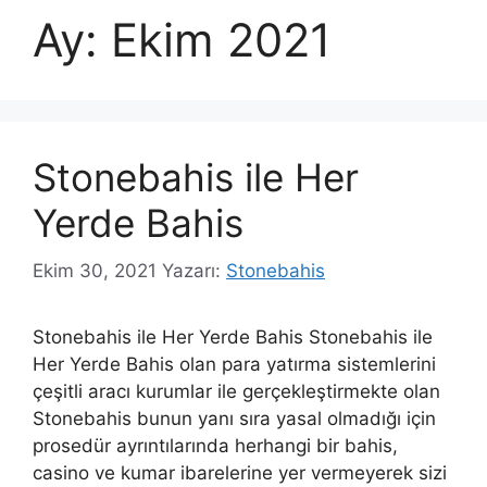
Ay:
Ekim 2021
Stonebahis ile Her
Yerde Bahis
Ekim 30, 2021
Yazarı:
Stonebahis
Stonebahis ile Her Yerde Bahis Stonebahis ile
Her Yerde Bahis olan para yatırma sistemlerini
çeşitli aracı kurumlar ile gerçekleştirmekte olan
Stonebahis bunun yanı sıra yasal olmadığı için
prosedür ayrıntılarında herhangi bir bahis,
casino ve kumar ibarelerine yer vermeyerek sizi