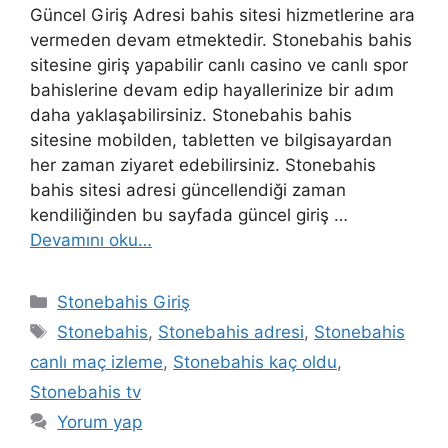
Güncel Giriş Adresi bahis sitesi hizmetlerine ara
vermeden devam etmektedir. Stonebahis bahis
sitesine giriş yapabilir canlı casino ve canlı spor
bahislerine devam edip hayallerinize bir adım
daha yaklaşabilirsiniz. Stonebahis bahis
sitesine mobilden, tabletten ve bilgisayardan
her zaman ziyaret edebilirsiniz. Stonebahis
bahis sitesi adresi güncellendiği zaman
kendiliğinden bu sayfada güncel giriş …
Devamını oku…
Kategoriler
Stonebahis Giriş
Etiketler
Stonebahis
,
Stonebahis adresi
,
Stonebahis
canlı maç izleme
,
Stonebahis kaç oldu
,
Stonebahis tv
Yorum yap