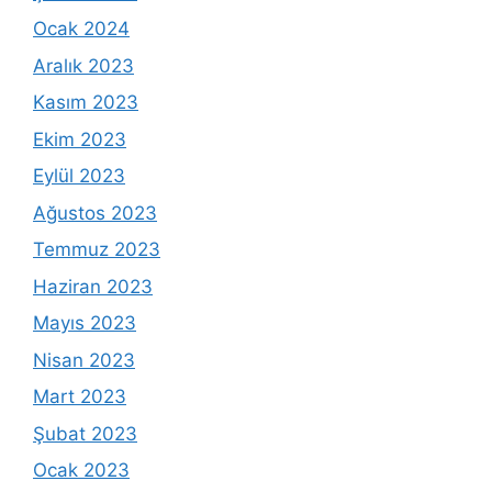
Ocak 2024
Aralık 2023
Kasım 2023
Ekim 2023
Eylül 2023
Ağustos 2023
Temmuz 2023
Haziran 2023
Mayıs 2023
Nisan 2023
Mart 2023
Şubat 2023
Ocak 2023