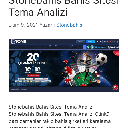
Stonebahis Bahis Sitesi
Tema Analizi
Ekim 9, 2021
Yazarı:
Stonebahis
Stonebahis Bahis Sitesi Tema Analizi
Stonebahis Bahis Sitesi Tema Analizi Çünkü
bazı zamanlar rakip bahis şirketleri karalama