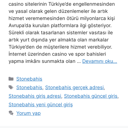
casino sitelerinin Türkiye’de engellenmesinden
ve yasal olarak gelen düzenlemeler ile artık
hizmet verememesinden ötürü milyonlarca kişi
Avrupa’da kurulan platformlara ilgi gösteriyor.
Sürekli olarak tasarlanan sistemler vasıtası ile
artık yurt dışında yer almakta olan markalar
Türkiye’den de müşterilere hizmet verebiliyor.
İnternet üzerinden casino ve spor bahisleri
yapma imkânı sunmakta olan …
Devamını oku…
Kategoriler
Stonebahis
Etiketler
Stonebahis
,
Stonebahis gerçek adresi
,
Stonebahis giriş adresi
,
Stonebahis güncel giris
,
Stonebahis yeni güncel giriş
Yorum yap