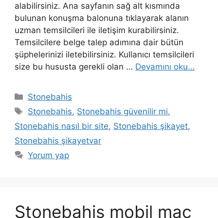
alabilirsiniz. Ana sayfanın sağ alt kısmında
bulunan konuşma balonuna tıklayarak alanın
uzman temsilcileri ile iletişim kurabilirsiniz.
Temsilcilere belge talep adımına dair bütün
şüphelerinizi iletebilirsiniz. Kullanıcı temsilcileri
size bu hususta gerekli olan …
Devamını oku…
Kategoriler
Stonebahis
Etiketler
Stonebahis
,
Stonebahis güvenilir mi
,
Stonebahis nasıl bir site
,
Stonebahis şikayet
,
Stonebahis şikayetvar
Yorum yap
Stonebahis mobil maç