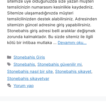
sitemize üye olduğunuzda size yazan müşteri
temsilcinizin numarasını kesinlikle kaydediniz.
Sitemize ulaşamadığınızda müşteri
temsilcilinizden destek alabilirsiniz. Adresinden
sitemizin güncel adresine giriş yapabilirsiniz.
Stonebahis giriş adresi belli aralıklar değişmek
zorunda kalmaktadır. Bu sizde sitemiz ile ilgili
kötü bir intibaa mutlaka …
Devamını oku…
Kategoriler
Stonebahis Giriş
Etiketler
Stonebahis
,
Stonebahis güvenilir mi
,
Stonebahis nasıl bir site
,
Stonebahis şikayet
,
Stonebahis şikayetvar
Yorum yap