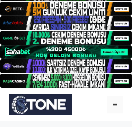
İçeriğe
atla
Menü