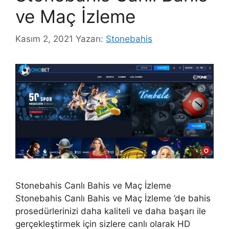
ve Maç İzleme
Kasım 2, 2021
Yazarı:
Stonebahis
Stonebahis Canlı Bahis ve Maç İzleme
Stonebahis Canlı Bahis ve Maç İzleme ’de bahis
prosedürlerinizi daha kaliteli ve daha başarı ile
gerçekleştirmek için sizlere canlı olarak HD