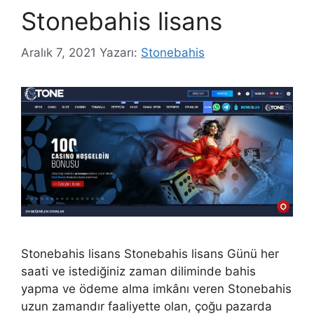
Stonebahis lisans
Aralık 7, 2021
Yazarı:
Stonebahis
Stonebahis lisans Stonebahis lisans Günü her
saati ve istediğiniz zaman diliminde bahis
yapma ve ödeme alma imkânı veren Stonebahis
uzun zamandır faaliyette olan, çoğu pazarda