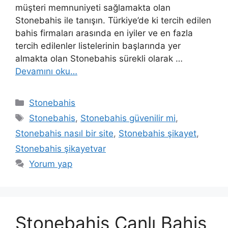
müşteri memnuniyeti sağlamakta olan
Stonebahis ile tanışın. Türkiye’de ki tercih edilen
bahis firmaları arasında en iyiler ve en fazla
tercih edilenler listelerinin başlarında yer
almakta olan Stonebahis sürekli olarak …
Devamını oku…
Kategoriler
Stonebahis
Etiketler
Stonebahis
,
Stonebahis güvenilir mi
,
Stonebahis nasıl bir site
,
Stonebahis şikayet
,
Stonebahis şikayetvar
Yorum yap
Stonebahis Canlı Bahis