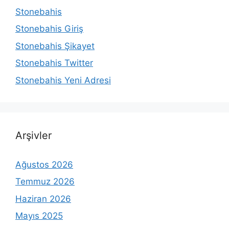
Stonebahis
Stonebahis Giriş
Stonebahis Şikayet
Stonebahis Twitter
Stonebahis Yeni Adresi
Arşivler
Ağustos 2026
Temmuz 2026
Haziran 2026
Mayıs 2025