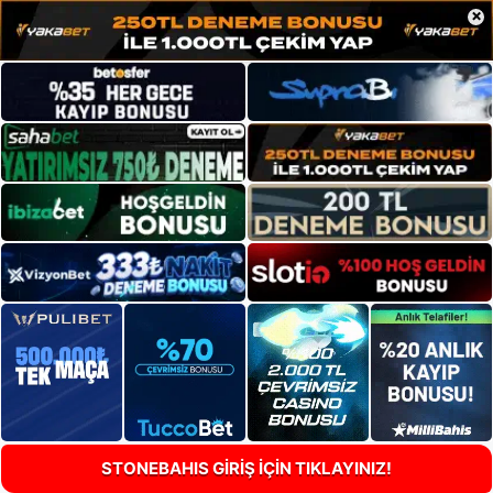
×
STONEBAHIS GİRİŞ İÇİN TIKLAYINIZ!