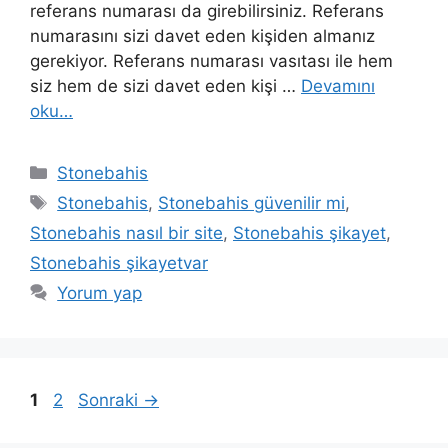
referans numarası da girebilirsiniz. Referans
numarasını sizi davet eden kişiden almanız
gerekiyor. Referans numarası vasıtası ile hem
siz hem de sizi davet eden kişi …
Devamını
oku…
Kategoriler
Stonebahis
Etiketler
Stonebahis
,
Stonebahis güvenilir mi
,
Stonebahis nasıl bir site
,
Stonebahis şikayet
,
Stonebahis şikayetvar
Yorum yap
Sayfa
Sayfa
1
2
Sonraki
→