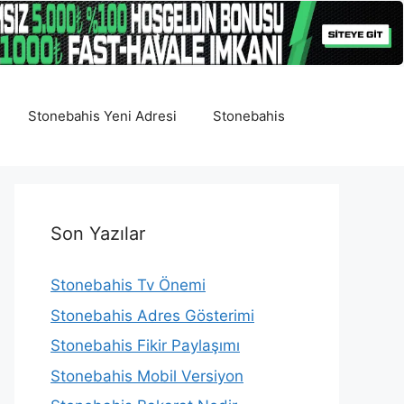
Stonebahis Yeni Adresi
Stonebahis
Son Yazılar
Stonebahis Tv Önemi
Stonebahis Adres Gösterimi
Stonebahis Fikir Paylaşımı
Stonebahis Mobil Versiyon