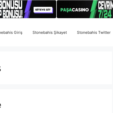
nebahis Giriş
Stonebahis Şikayet
Stonebahis Twitter
s
e