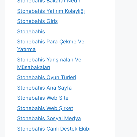
Stonebahis Bakarat Nedir
Stonebahis Yatırım Kolaylığı
Stonebahis Giriş
Stonebahis
Stonebahis Para Çekme Ve
Yatırma
Stonebahis Yarışmaları Ve
Müsabakaları
Stonebahis Oyun Türleri
Stonebahis Ana Sayfa
Stonebahis Web Site
Stonebahis Web Şirket
Stonebahis Sosyal Medya
Stonebahis Canlı Destek Ekibi