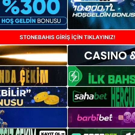
STONEBAHIS GİRİŞ İÇİN TIKLAYINIZ!