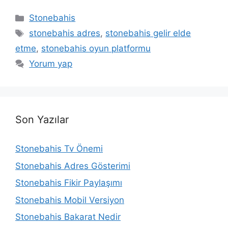
Kategoriler
Stonebahis
Etiketler
stonebahis adres
,
stonebahis gelir elde
etme
,
stonebahis oyun platformu
Yorum yap
Son Yazılar
Stonebahis Tv Önemi
Stonebahis Adres Gösterimi
Stonebahis Fikir Paylaşımı
Stonebahis Mobil Versiyon
Stonebahis Bakarat Nedir