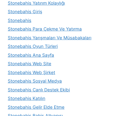
Stonebahis Yatırım Kolaylığı
Stonebahis Giriş
Stonebahis
Stonebahis Para Çekme Ve Yatırma
Stonebahis Yarışmaları Ve Müsabakaları
Stonebahis Oyun Türleri
Stonebahis Ana Sayfa
Stonebahis Web Site
Stonebahis Web Şirket
Stonebahis Sosyal Medya
Stonebahis Canlı Destek Ekibi
Stonebahis Katılın
Stonebahis Gelir Elde Etme
Stonebahis Bahis Altyapısı