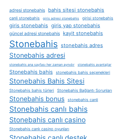
bahis sitesi stonebahis
adresi stonebahis
canli stonebahis
girisi stonebahis
giris adresi stonebahis
giris stonebahis
giris yap stonebahis
kayit stonebahis
güncel adresi stonebahis
Stonebahis
stonebahis adres
Stonebahis adresi
stonebahis ana sayfası her zaman aynıdır
stonebahis avantajlar
Stonebahis bahis
stonebahis bahis seçenekleri
Stonebahis Bahis Sitesi
Stonebahis bahis türleri
Stonebahis Bağlantı Sorunları
Stonebahis bonus
stonebahis canli
Stonebahis canlı bahis
Stonebahis canlı casino
Stonebahis canlı casino oyunları
Stonebahis canlı destek