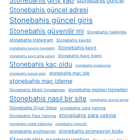
stonebahis güncel
Stonebahis güncel adresi
Stonebahis güncel giris
Stonebahis güvenilir mi
Stonebahis hakkında
stonebahis instagram
Stonebahis kaydol
Stonebahis kayıt
stonebahis kaydını kaydedin
Stonebahis Kayıt İşlemi
stonebahis kayıt olma süreci
Stonebahis kaç oldu
stonebahis kullanıcılar
stonebahis maç izle
stonebahis kutsal alanı
stonebahis maç izleme
stonebahis müşteri hizmetleri
Stonebahis Mobil Uygulaması
Stonebahis nasıl bir site
stonebahis oturum açma
Stonebahis Oyun Sitesi
stonebahis para yatirma
stonebahis para çekme
Stonebahis Para Yatırma
stonebahis poker hakkında
stonebahis prensibi
stonebahis promosyon kodu
stonebahis promosyon
Stonebahis promosyonları