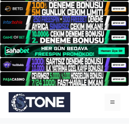
İçeriğe
atla
Menü