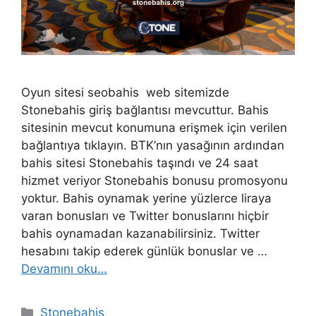
Oyun sitesi seobahis web sitemizde
Stonebahis giriş bağlantısı mevcuttur. Bahis
sitesinin mevcut konumuna erişmek için verilen
bağlantıya tıklayın. BTK’nın yasağının ardından
bahis sitesi Stonebahis taşındı ve 24 saat
hizmet veriyor Stonebahis bonusu promosyonu
yoktur. Bahis oynamak yerine yüzlerce liraya
varan bonusları ve Twitter bonuslarını hiçbir
bahis oynamadan kazanabilirsiniz. Twitter
hesabını takip ederek günlük bonuslar ve …
Devamını oku…
Kategoriler
Stonebahis