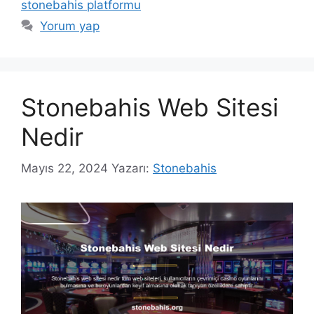
stonebahis platformu
Yorum yap
Stonebahis Web Sitesi
Nedir
Mayıs 22, 2024
Yazarı:
Stonebahis