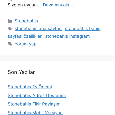
Size en uygun …
Devamını oku…
Kategoriler
Stonebahis
Etiketler
stonebahis ana sayfası
,
stonebahis bahis
sayfası özellikleri
,
stonebahis instagram
Yorum yap
Son Yazılar
Stonebahis Tv Önemi
Stonebahis Adres Gösterimi
Stonebahis Fikir Paylaşımı
Stonebahis Mobil Versiyon