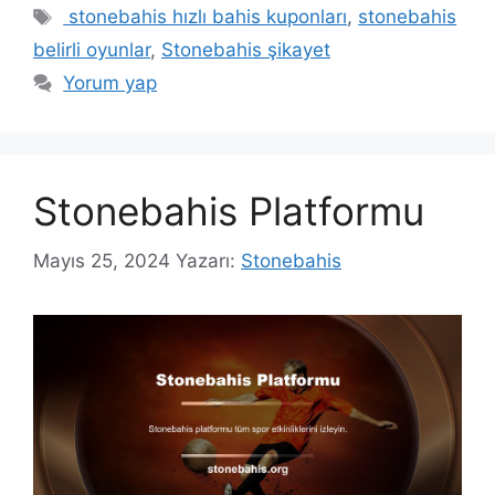
Etiketler
stonebahis hızlı bahis kuponları
,
stonebahis
belirli oyunlar
,
Stonebahis şikayet
Yorum yap
Stonebahis Platformu
Mayıs 25, 2024
Yazarı:
Stonebahis