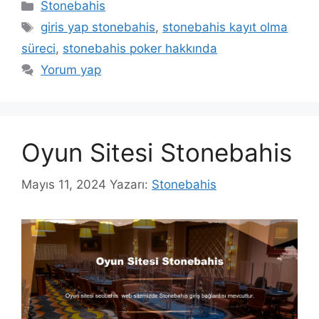
Kategoriler
Stonebahis
Etiketler
giris yap stonebahis
,
stonebahis kayıt olma
süreci
,
stonebahis poker hakkında
Yorum yap
Oyun Sitesi Stonebahis
Mayıs 11, 2024
Yazarı:
Stonebahis