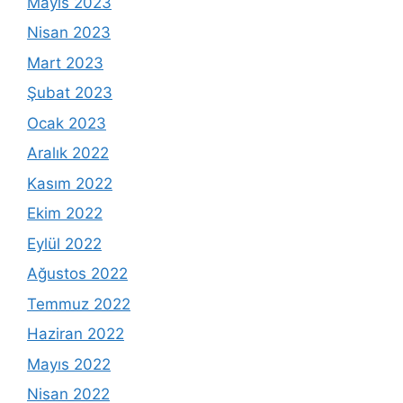
Mayıs 2023
Nisan 2023
Mart 2023
Şubat 2023
Ocak 2023
Aralık 2022
Kasım 2022
Ekim 2022
Eylül 2022
Ağustos 2022
Temmuz 2022
Haziran 2022
Mayıs 2022
Nisan 2022