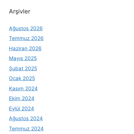
Arşivler
Ağustos 2026
Temmuz 2026
Haziran 2026
Mayıs 2025
Şubat 2025
Ocak 2025
Kasım 2024
Ekim 2024
Eylül 2024
Ağustos 2024
Temmuz 2024