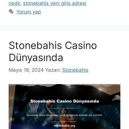
nedir
,
stonebahis yeni giriş adresi
Yorum yap
Stonebahis Casino
Dünyasında
Mayıs 18, 2024
Yazarı:
Stonebahis