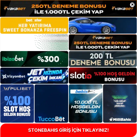
×
STONEBAHIS GİRİŞ İÇİN TIKLAYINIZ!