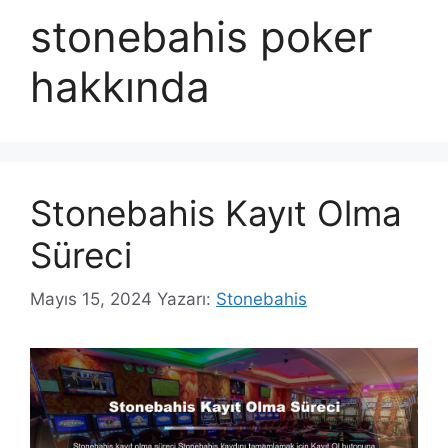
stonebahis poker
hakkında
Stonebahis Kayıt Olma
Süreci
Mayıs 15, 2024
Yazarı:
Stonebahis