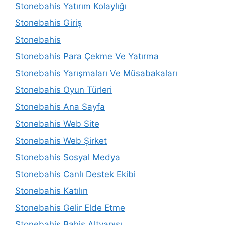
Stonebahis Yatırım Kolaylığı
Stonebahis Giriş
Stonebahis
Stonebahis Para Çekme Ve Yatırma
Stonebahis Yarışmaları Ve Müsabakaları
Stonebahis Oyun Türleri
Stonebahis Ana Sayfa
Stonebahis Web Site
Stonebahis Web Şirket
Stonebahis Sosyal Medya
Stonebahis Canlı Destek Ekibi
Stonebahis Katılın
Stonebahis Gelir Elde Etme
Stonebahis Bahis Altyapısı