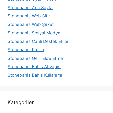
Stonebahis Ana Sayfa
Stonebahis Web Site
Stonebahis Web Şirket
Stonebahis Sosyal Medya
Stonebahis Canlı Destek Ekibi
Stonebahis Katılın
Stonebahis Gelir Elde Etme
Stonebahis Bahis Altyapısı
Stonebahis Bahis Kullanımı
Kategoriler