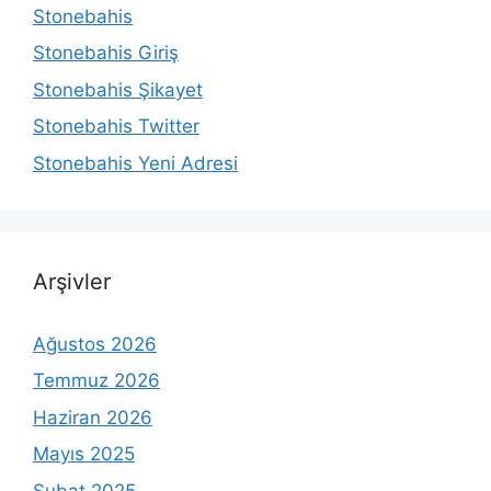
Stonebahis
Stonebahis Giriş
Stonebahis Şikayet
Stonebahis Twitter
Stonebahis Yeni Adresi
Arşivler
Ağustos 2026
Temmuz 2026
Haziran 2026
Mayıs 2025
Şubat 2025