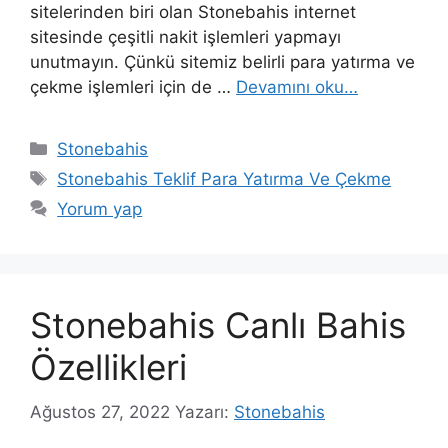
sitelerinden biri olan Stonebahis internet
sitesinde çeşitli nakit işlemleri yapmayı
unutmayın. Çünkü sitemiz belirli para yatırma ve
çekme işlemleri için de …
Devamını oku…
Kategoriler
Stonebahis
Etiketler
Stonebahis Teklif Para Yatırma Ve Çekme
Yorum yap
Stonebahis Canlı Bahis
Özellikleri
Ağustos 27, 2022
Yazarı:
Stonebahis