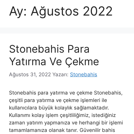
Ay:
Ağustos 2022
Stonebahis Para
Yatırma Ve Çekme
Ağustos 31, 2022
Yazarı:
Stonebahis
Stonebahis para yatırma ve çekme Stonebahis,
çeşitli para yatırma ve çekme işlemleri ile
kullanıcılara büyük kolaylık sağlamaktadır.
Kullanımı kolay işlem çeşitliliğimiz, istediğiniz
zaman yatırım yapmanıza ve herhangi bir işlemi
tamamlamanıza olanak tanır. Güvenilir bahis