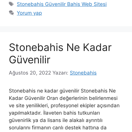
Etiketler
Stonebahis Güvenilir Bahis Web Sitesi
Yorum yap
Stonebahis Ne Kadar
Güvenilir
Ağustos 20, 2022
Yazarı:
Stonebahis
Stonebahis ne kadar güvenilir Stonebahis Ne
Kadar Güvenilir Oran değerlerinin belirlenmesi
ve site yenilikleri, profesyonel ekipler açısından
yapılmaktadır. İlaveten bahis tutkunları
güvenirlik ya da lisans ile alakalı ayrıntılı
sorularını firmanın canlı destek hattına da