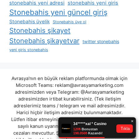
stonebahis yeni adresi
stonebahis yeni giris
Stonebahis yeni güncel giriş
Stonebahis üyelik
Stonebahis üye ol
Stonebahis şikayet
Stonebahis şikayetvar
twitter stonebahis
yeni giris stonebahis
Avrasya'nın en büyük reklam platformunda olmak için
Microsoft Teams:
reklam@avrasyamarketing.com
adresimizden veya Telegram: @Avrasyamarketing
adresimizden irtibat kurabilirsiniz. (Tek iletişim
adreslerimiz teams / telegram ve mail adresimizdir.
Harici hiçbir iletişim adresimiz bulunmamaktadır.
Lütfen itibar etmeyiniz.) Türkiye yasalarına göre 7258
sayılı kanun uyarınca yasa dışı bahis oynamanın
cezaları mevcuttur. Şu an bulunduğunuz site hiç bir