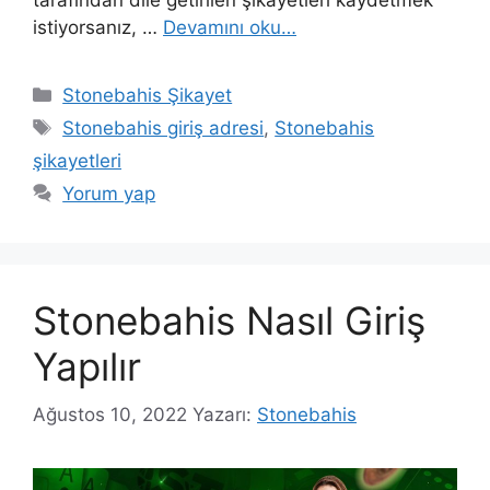
istiyorsanız, …
Devamını oku…
Kategoriler
Stonebahis Şikayet
Etiketler
Stonebahis giriş adresi
,
Stonebahis
şikayetleri
Yorum yap
Stonebahis Nasıl Giriş
Yapılır
Ağustos 10, 2022
Yazarı:
Stonebahis