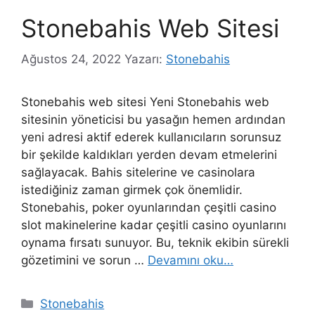
Stonebahis Web Sitesi
Ağustos 24, 2022
Yazarı:
Stonebahis
Stonebahis web sitesi Yeni Stonebahis web
sitesinin yöneticisi bu yasağın hemen ardından
yeni adresi aktif ederek kullanıcıların sorunsuz
bir şekilde kaldıkları yerden devam etmelerini
sağlayacak. Bahis sitelerine ve casinolara
istediğiniz zaman girmek çok önemlidir.
Stonebahis, poker oyunlarından çeşitli casino
slot makinelerine kadar çeşitli casino oyunlarını
oynama fırsatı sunuyor. Bu, teknik ekibin sürekli
gözetimini ve sorun …
Devamını oku…
Kategoriler
Stonebahis