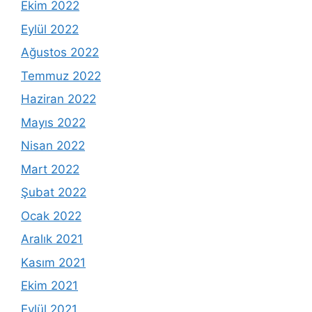
Ekim 2022
Eylül 2022
Ağustos 2022
Temmuz 2022
Haziran 2022
Mayıs 2022
Nisan 2022
Mart 2022
Şubat 2022
Ocak 2022
Aralık 2021
Kasım 2021
Ekim 2021
Eylül 2021