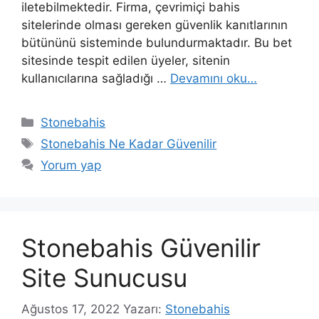
iletebilmektedir. Firma, çevrimiçi bahis
sitelerinde olması gereken güvenlik kanıtlarının
bütününü sisteminde bulundurmaktadır. Bu bet
sitesinde tespit edilen üyeler, sitenin
kullanıcılarına sağladığı …
Devamını oku…
Kategoriler
Stonebahis
Etiketler
Stonebahis Ne Kadar Güvenilir
Yorum yap
Stonebahis Güvenilir
Site Sunucusu
Ağustos 17, 2022
Yazarı:
Stonebahis