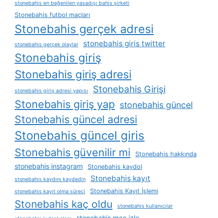
stonebahis en beğenilen yasadışı bahis şirketi
Stonebahis futbol maçları
Stonebahis gerçek adresi
stonebahis giris twitter
stonebahis gerçek olaylar
Stonebahis giriş
Stonebahis giriş adresi
Stonebahis Girişi
stonebahis giriş adresi yapısı
Stonebahis giriş yap
stonebahis güncel
Stonebahis güncel adresi
Stonebahis güncel giris
Stonebahis güvenilir mi
Stonebahis hakkında
stonebahis instagram
Stonebahis kaydol
Stonebahis kayıt
stonebahis kaydını kaydedin
Stonebahis Kayıt İşlemi
stonebahis kayıt olma süreci
Stonebahis kaç oldu
stonebahis kullanıcılar
stonebahis maç izle