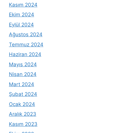
Kasım 2024
Ekim 2024
Eylül 2024
Ağustos 2024
Temmuz 2024
Haziran 2024
Mayıs 2024
Nisan 2024
Mart 2024
Şubat 2024
Ocak 2024
Aralık 2023
Kasım 2023