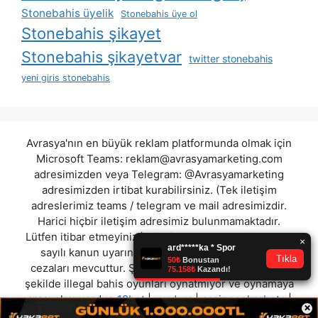
Stonebahis üyelik
Stonebahis üye ol
Stonebahis şikayet
Stonebahis şikayetvar
twitter stonebahis
yeni giris stonebahis
Avrasya'nın en büyük reklam platformunda olmak için
Microsoft Teams:
reklam@avrasyamarketing.com
adresimizden veya Telegram: @Avrasyamarketing
adresimizden irtibat kurabilirsiniz. (Tek iletişim
adreslerimiz teams / telegram ve mail adresimizdir.
Harici hiçbir iletişim adresimiz bulunmamaktadır.
Lütfen itibar etmeyiniz.) Türkiye yasalarına göre 7258
sayılı kanun uyarınca yasa dışı bahis oynamanın
cezaları mevcuttur. Şu an bulunduğunuz site hiç bir
şekilde illegal bahis oyunları oynatmıyor ve oynamaya
aracı olmuyordur.
18bet
|
vurdum
|
casinopokerbeta
|
×
rekorbet
|
betvadi
|
nilobet
|
betvakti
|
casinopol
"