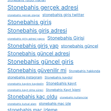
Stonebahis futbol maçları
Stonebahis gerçek adresi
stonebahis giris twitter
stonebahis gerçek olaylar
Stonebahis giriş
Stonebahis giriş adresi
Stonebahis Girişi
stonebahis giriş adresi yapısı
Stonebahis giriş yap
stonebahis güncel
Stonebahis güncel adresi
Stonebahis güncel giris
Stonebahis güvenilir mi
Stonebahis hakkında
stonebahis instagram
Stonebahis kaydol
Stonebahis kayıt
stonebahis kaydını kaydedin
Stonebahis Kayıt İşlemi
stonebahis kayıt olma süreci
Stonebahis kaç oldu
stonebahis kullanıcılar
stonebahis maç izle
stonebahis kutsal alanı
stonebahis maç izleme