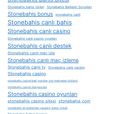
Stonebahis bahis türleri
Stonebahis Bağlantı Sorunları
Stonebahis bonus
stonebahis canli
Stonebahis canlı bahis
Stonebahis canlı casino
Stonebahis canlı casino oyunları
Stonebahis canlı destek
Stonebahis canlı maç izle
Stonebahis canlı maç izleme
Stonebahis canlı tv
Stonebahis canlı yardım
Stonebahis casino
stonebahis casino'daki popüler slot makineleri bölümü
stonebahis casino dünyasında
Stonebahis casino oyunları
stonebahis casino sitesi
stonebahis com
stonebahis en beğenilen yasadışı bahis şirketi