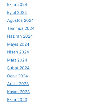
Ekim 2024
Eylül 2024
Ağustos 2024
Temmuz 2024
Haziran 2024
Mayıs 2024
Nisan 2024
Mart 2024
Şubat 2024
Ocak 2024
Aralık 2023
Kasım 2023
Ekim 2023