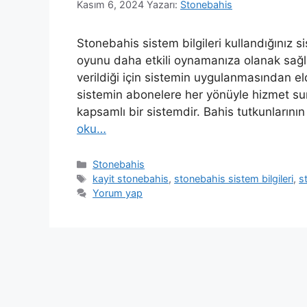
Kasım 6, 2024
Yazarı:
Stonebahis
Stonebahis sistem bilgileri kullandığınız si
oyunu daha etkili oynamanıza olanak sağlay
verildiği için sistemin uygulanmasından el
sistemin abonelere her yönüyle hizmet sund
kapsamlı bir sistemdir. Bahis tutkunlarını
oku…
Kategoriler
Stonebahis
Etiketler
kayit stonebahis
,
stonebahis sistem bilgileri
,
s
Yorum yap