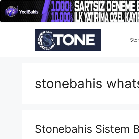
İçeriğe
atla
Sto
stonebahis whats
Stonebahis Sistem Bi