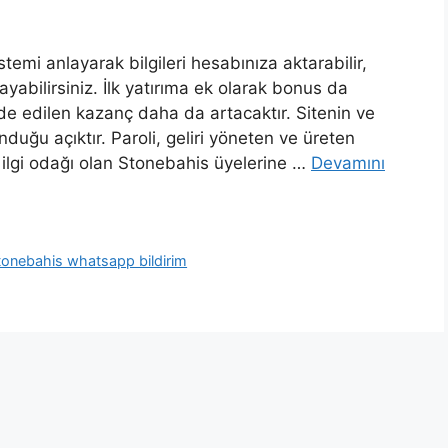
stemi anlayarak bilgileri hesabınıza aktarabilir,
abilirsiniz. İlk yatırıma ek olarak bonus da
de edilen kazanç daha da artacaktır. Sitenin ve
uğu açıktır. Paroli, geliri yöneten ve üreten
n ilgi odağı olan Stonebahis üyelerine …
Devamını
tonebahis whatsapp bildirim