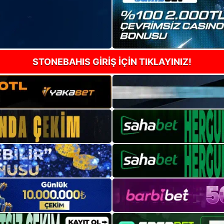
STONEBAHIS GİRİŞ İÇİN TIKLAYINIZ!