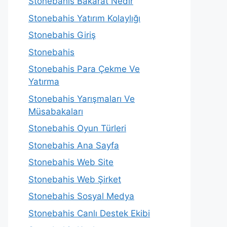
Stonebahis Bakarat Nedir
Stonebahis Yatırım Kolaylığı
Stonebahis Giriş
Stonebahis
Stonebahis Para Çekme Ve
Yatırma
Stonebahis Yarışmaları Ve
Müsabakaları
Stonebahis Oyun Türleri
Stonebahis Ana Sayfa
Stonebahis Web Site
Stonebahis Web Şirket
Stonebahis Sosyal Medya
Stonebahis Canlı Destek Ekibi