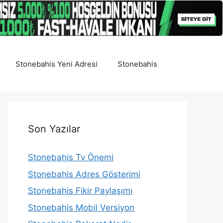
Stonebahis Yeni Adresi
Stonebahis
Son Yazılar
Stonebahis Tv Önemi
Stonebahis Adres Gösterimi
Stonebahis Fikir Paylaşımı
Stonebahis Mobil Versiyon