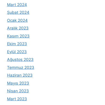
Mart 2024
Şubat 2024
Ocak 2024
Aralık 2023
Kasım 2023
Ekim 2023
Eylül 2023
Ağustos 2023
Temmuz 2023
Haziran 2023
Mayıs 2023
Nisan 2023
Mart 2023