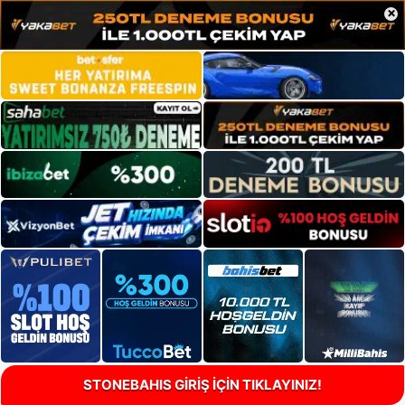
×
STONEBAHIS GİRİŞ İÇİN TIKLAYINIZ!