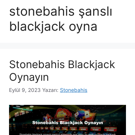
stonebahis şanslı
blackjack oyna
Stonebahis Blackjack
Oynayın
Eylül 9, 2023
Yazarı:
Stonebahis