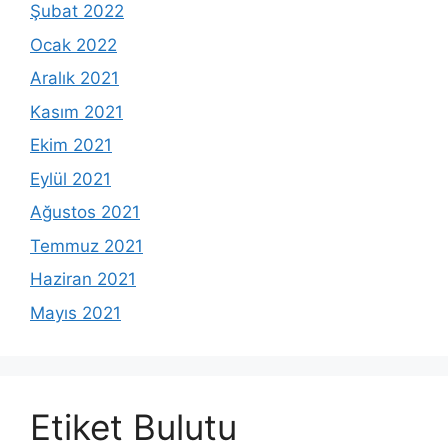
Şubat 2022
Ocak 2022
Aralık 2021
Kasım 2021
Ekim 2021
Eylül 2021
Ağustos 2021
Temmuz 2021
Haziran 2021
Mayıs 2021
Etiket Bulutu