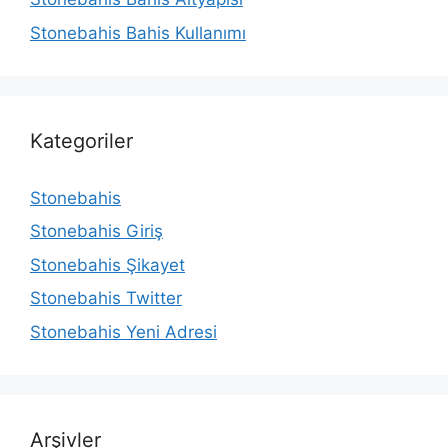
Stonebahis Bahis Kullanımı
Kategoriler
Stonebahis
Stonebahis Giriş
Stonebahis Şikayet
Stonebahis Twitter
Stonebahis Yeni Adresi
Arşivler