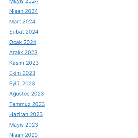
Mayıs 2024
Nisan 2024
Mart 2024
Şubat 2024
Ocak 2024
Aralık 2023
Kasım 2023
Ekim 2023
Eylül 2023
Ağustos 2023
Temmuz 2023
Haziran 2023
Mayıs 2023
Nisan 2023