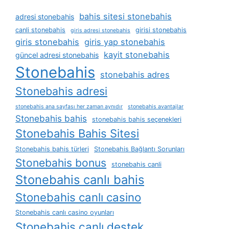
bahis sitesi stonebahis
adresi stonebahis
canli stonebahis
girisi stonebahis
giris adresi stonebahis
giris stonebahis
giris yap stonebahis
kayit stonebahis
güncel adresi stonebahis
Stonebahis
stonebahis adres
Stonebahis adresi
stonebahis ana sayfası her zaman aynıdır
stonebahis avantajlar
Stonebahis bahis
stonebahis bahis seçenekleri
Stonebahis Bahis Sitesi
Stonebahis bahis türleri
Stonebahis Bağlantı Sorunları
Stonebahis bonus
stonebahis canli
Stonebahis canlı bahis
Stonebahis canlı casino
Stonebahis canlı casino oyunları
Stonebahis canlı destek