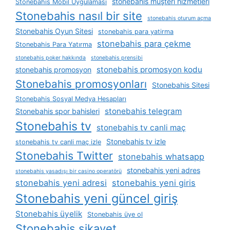
stonebahis müşteri hizmetleri
Stonebahis Mobil Uygulaması
Stonebahis nasıl bir site
stonebahis oturum açma
Stonebahis Oyun Sitesi
stonebahis para yatirma
stonebahis para çekme
Stonebahis Para Yatırma
stonebahis poker hakkında
stonebahis prensibi
stonebahis promosyon kodu
stonebahis promosyon
Stonebahis promosyonları
Stonebahis Sitesi
Stonebahis Sosyal Medya Hesapları
stonebahis telegram
Stonebahis spor bahisleri
Stonebahis tv
stonebahis tv canli maç
Stonebahis tv izle
stonebahis tv canli maç izle
Stonebahis Twitter
stonebahis whatsapp
stonebahis yeni adres
stonebahis yasadışı bir casino operatörü
stonebahis yeni adresi
stonebahis yeni giris
Stonebahis yeni güncel giriş
Stonebahis üyelik
Stonebahis üye ol
Stonebahis şikayet