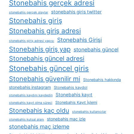
Stonebahis gerçek adresi
stonebahis giris twitter
stonebahis gerçek olaylar
Stonebahis giriş
Stonebahis giriş adresi
Stonebahis Girişi
stonebahis giriş adresi yapısı
Stonebahis giriş yap
stonebahis güncel
Stonebahis güncel adresi
Stonebahis güncel giris
Stonebahis güvenilir mi
Stonebahis hakkında
stonebahis instagram
Stonebahis kaydol
Stonebahis kayıt
stonebahis kaydını kaydedin
Stonebahis Kayıt İşlemi
stonebahis kayıt olma süreci
Stonebahis kaç oldu
stonebahis kullanıcılar
stonebahis maç izle
stonebahis kutsal alanı
stonebahis maç izleme