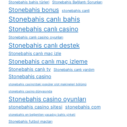
Stonebahis bahis türleri
Stonebahis Bağlantı Sorunları
Stonebahis bonus
stonebahis canli
Stonebahis canlı bahis
Stonebahis canlı casino
Stonebahis canlı casino oyunları
Stonebahis canlı destek
Stonebahis canlı maç izle
Stonebahis canlı maç izleme
Stonebahis canlı tv
Stonebahis canlı yardım
Stonebahis casino
stonebahis casino'daki popüler slot makineleri bölümü
stonebahis casino dünyasında
Stonebahis casino oyunları
stonebahis casino sitesi
stonebahis com
stonebahis en beğenilen yasadışı bahis şirketi
Stonebahis futbol maçları