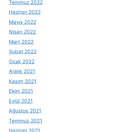
Temmuz 2022
Haziran 2022
Mayıs 2022
Nisan 2022
Mart 2022
Şubat 2022
Ocak 2022
Aralık 2021
Kasım 2021
Ekim 2021
Eylül 2021
Ağustos 2021
Temmuz 2021
Haziran 2021