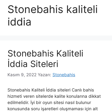
Stonebahis kaliteli
iddia
Stonebahis Kaliteli
İddia Siteleri
Kasım 9, 2022
Yazarı:
Stonebahis
Stonebahis Kaliteli İddia siteleri Canlı bahis
hizmeti veren sitelerde kalite konularına dikkat
edilmelidir. İyi bir oyun sitesi nasıl bulunur
konusunda soru işaretleri oluşmaması için alt