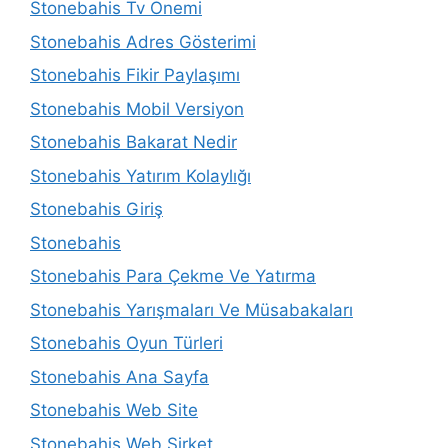
Stonebahis Tv Önemi
Stonebahis Adres Gösterimi
Stonebahis Fikir Paylaşımı
Stonebahis Mobil Versiyon
Stonebahis Bakarat Nedir
Stonebahis Yatırım Kolaylığı
Stonebahis Giriş
Stonebahis
Stonebahis Para Çekme Ve Yatırma
Stonebahis Yarışmaları Ve Müsabakaları
Stonebahis Oyun Türleri
Stonebahis Ana Sayfa
Stonebahis Web Site
Stonebahis Web Şirket