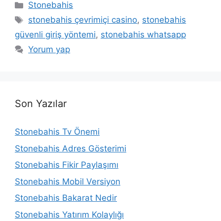
Kategoriler
Stonebahis
Etiketler
stonebahis çevrimiçi casino
,
stonebahis
güvenli giriş yöntemi
,
stonebahis whatsapp
Yorum yap
Son Yazılar
Stonebahis Tv Önemi
Stonebahis Adres Gösterimi
Stonebahis Fikir Paylaşımı
Stonebahis Mobil Versiyon
Stonebahis Bakarat Nedir
Stonebahis Yatırım Kolaylığı