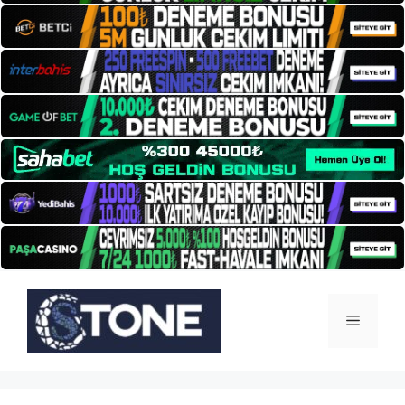
İçeriğe
atla
Menü