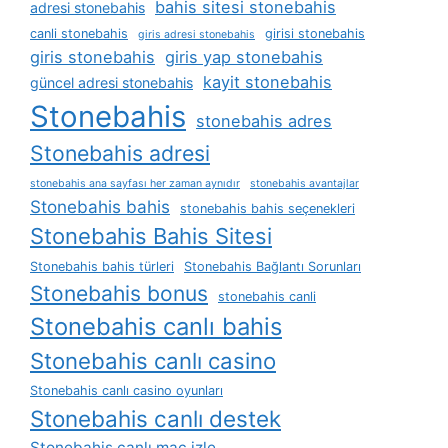
bahis sitesi stonebahis
adresi stonebahis
canli stonebahis
girisi stonebahis
giris adresi stonebahis
giris stonebahis
giris yap stonebahis
kayit stonebahis
güncel adresi stonebahis
Stonebahis
stonebahis adres
Stonebahis adresi
stonebahis ana sayfası her zaman aynıdır
stonebahis avantajlar
Stonebahis bahis
stonebahis bahis seçenekleri
Stonebahis Bahis Sitesi
Stonebahis bahis türleri
Stonebahis Bağlantı Sorunları
Stonebahis bonus
stonebahis canli
Stonebahis canlı bahis
Stonebahis canlı casino
Stonebahis canlı casino oyunları
Stonebahis canlı destek
Stonebahis canlı maç izle