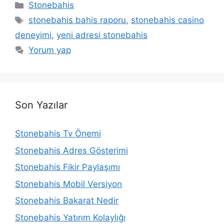
Kategoriler
Stonebahis
Etiketler
stonebahis bahis raporu
,
stonebahis casino
deneyimi
,
yeni adresi stonebahis
Yorum yap
Son Yazılar
Stonebahis Tv Önemi
Stonebahis Adres Gösterimi
Stonebahis Fikir Paylaşımı
Stonebahis Mobil Versiyon
Stonebahis Bakarat Nedir
Stonebahis Yatırım Kolaylığı