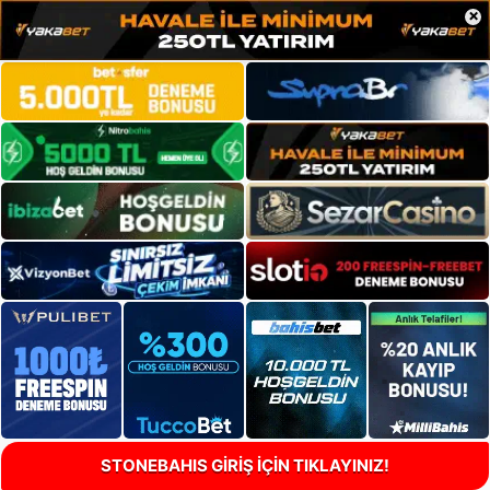
×
STONEBAHIS GİRİŞ İÇİN TIKLAYINIZ!