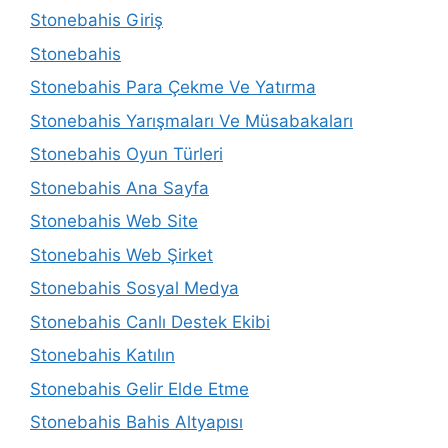
Stonebahis Giriş
Stonebahis
Stonebahis Para Çekme Ve Yatırma
Stonebahis Yarışmaları Ve Müsabakaları
Stonebahis Oyun Türleri
Stonebahis Ana Sayfa
Stonebahis Web Site
Stonebahis Web Şirket
Stonebahis Sosyal Medya
Stonebahis Canlı Destek Ekibi
Stonebahis Katılın
Stonebahis Gelir Elde Etme
Stonebahis Bahis Altyapısı