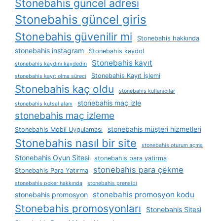
Stonebahis güncel adresi
Stonebahis güncel giris
Stonebahis güvenilir mi
Stonebahis hakkında
stonebahis instagram
Stonebahis kaydol
Stonebahis kayıt
stonebahis kaydını kaydedin
Stonebahis Kayıt İşlemi
stonebahis kayıt olma süreci
Stonebahis kaç oldu
stonebahis kullanıcılar
stonebahis maç izle
stonebahis kutsal alanı
stonebahis maç izleme
stonebahis müşteri hizmetleri
Stonebahis Mobil Uygulaması
Stonebahis nasıl bir site
stonebahis oturum açma
Stonebahis Oyun Sitesi
stonebahis para yatirma
stonebahis para çekme
Stonebahis Para Yatırma
stonebahis poker hakkında
stonebahis prensibi
stonebahis promosyon kodu
stonebahis promosyon
Stonebahis promosyonları
Stonebahis Sitesi