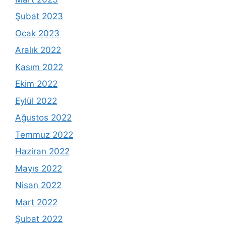
Şubat 2023
Ocak 2023
Aralık 2022
Kasım 2022
Ekim 2022
Eylül 2022
Ağustos 2022
Temmuz 2022
Haziran 2022
Mayıs 2022
Nisan 2022
Mart 2022
Şubat 2022