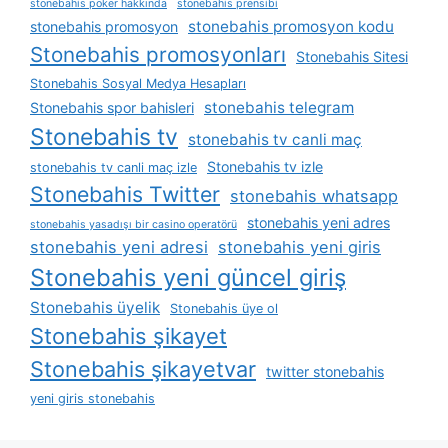
stonebahis poker hakkında
stonebahis prensibi
stonebahis promosyon kodu
stonebahis promosyon
Stonebahis promosyonları
Stonebahis Sitesi
Stonebahis Sosyal Medya Hesapları
stonebahis telegram
Stonebahis spor bahisleri
Stonebahis tv
stonebahis tv canli maç
Stonebahis tv izle
stonebahis tv canli maç izle
Stonebahis Twitter
stonebahis whatsapp
stonebahis yeni adres
stonebahis yasadışı bir casino operatörü
stonebahis yeni adresi
stonebahis yeni giris
Stonebahis yeni güncel giriş
Stonebahis üyelik
Stonebahis üye ol
Stonebahis şikayet
Stonebahis şikayetvar
twitter stonebahis
yeni giris stonebahis