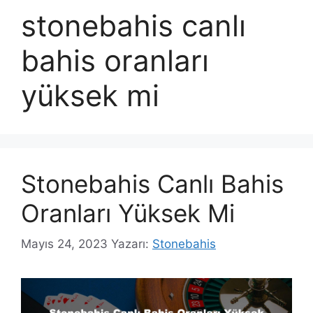
stonebahis canlı
bahis oranları
yüksek mi
Stonebahis Canlı Bahis
Oranları Yüksek Mi
Mayıs 24, 2023
Yazarı:
Stonebahis