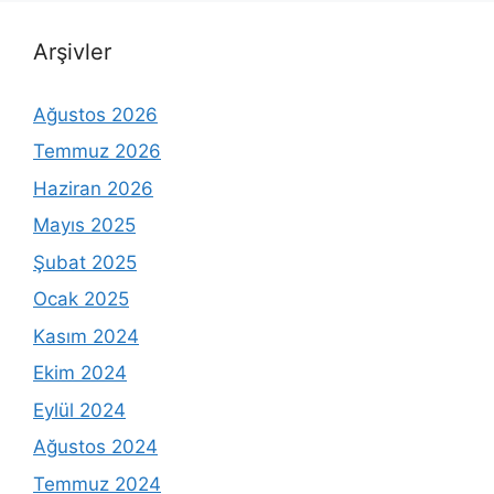
Arşivler
Ağustos 2026
Temmuz 2026
Haziran 2026
Mayıs 2025
Şubat 2025
Ocak 2025
Kasım 2024
Ekim 2024
Eylül 2024
Ağustos 2024
Temmuz 2024