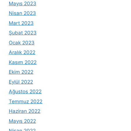
Mayıs 2023
Nisan 2023
Mart 2023
Şubat 2023
Ocak 2023
Aralık 2022
Kasım 2022
Ekim 2022
Eylül 2022
Ağustos 2022
Temmuz 2022
Haziran 2022
Mayıs 2022
Nisan 2022