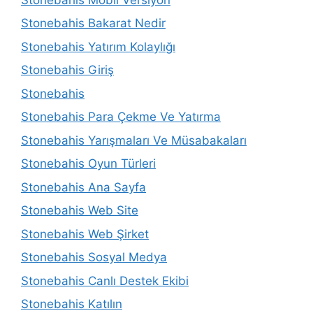
Stonebahis Bakarat Nedir
Stonebahis Yatırım Kolaylığı
Stonebahis Giriş
Stonebahis
Stonebahis Para Çekme Ve Yatırma
Stonebahis Yarışmaları Ve Müsabakaları
Stonebahis Oyun Türleri
Stonebahis Ana Sayfa
Stonebahis Web Site
Stonebahis Web Şirket
Stonebahis Sosyal Medya
Stonebahis Canlı Destek Ekibi
Stonebahis Katılın