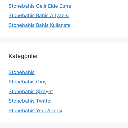
Stonebahis Gelir Elde Etme
Stonebahis Bahis Altyapısı
Stonebahis Bahis Kullanımı
Kategoriler
Stonebahis
Stonebahis Giriş
Stonebahis Şikayet
Stonebahis Twitter
Stonebahis Yeni Adresi