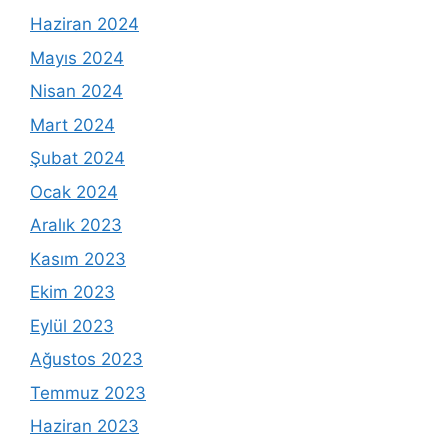
Haziran 2024
Mayıs 2024
Nisan 2024
Mart 2024
Şubat 2024
Ocak 2024
Aralık 2023
Kasım 2023
Ekim 2023
Eylül 2023
Ağustos 2023
Temmuz 2023
Haziran 2023