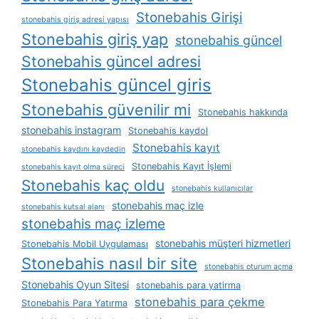
Stonebahis Girişi
stonebahis giriş adresi yapısı
Stonebahis giriş yap
stonebahis güncel
Stonebahis güncel adresi
Stonebahis güncel giris
Stonebahis güvenilir mi
Stonebahis hakkında
stonebahis instagram
Stonebahis kaydol
Stonebahis kayıt
stonebahis kaydını kaydedin
Stonebahis Kayıt İşlemi
stonebahis kayıt olma süreci
Stonebahis kaç oldu
stonebahis kullanıcılar
stonebahis maç izle
stonebahis kutsal alanı
stonebahis maç izleme
stonebahis müşteri hizmetleri
Stonebahis Mobil Uygulaması
Stonebahis nasıl bir site
stonebahis oturum açma
Stonebahis Oyun Sitesi
stonebahis para yatirma
stonebahis para çekme
Stonebahis Para Yatırma