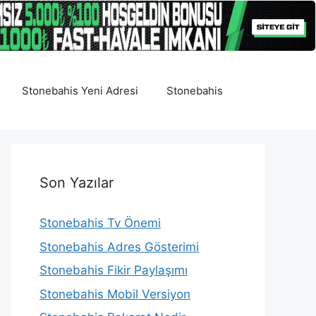
Stonebahis Yeni Adresi
Stonebahis
Son Yazılar
Stonebahis Tv Önemi
Stonebahis Adres Gösterimi
Stonebahis Fikir Paylaşımı
Stonebahis Mobil Versiyon