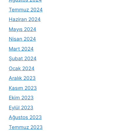
Temmuz 2024
Haziran 2024
Mayıs 2024
Nisan 2024
Mart 2024
Şubat 2024
Ocak 2024
Aralık 2023
Kasım 2023
Ekim 2023
Eylül 2023
Ağustos 2023
Temmuz 2023