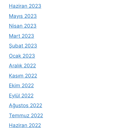
Haziran 2023
Mayıs 2023
Nisan 2023
Mart 2023
Şubat 2023
Ocak 2023
Aralık 2022
Kasım 2022
Ekim 2022
Eylül 2022
Ağustos 2022
Temmuz 2022
Haziran 2022