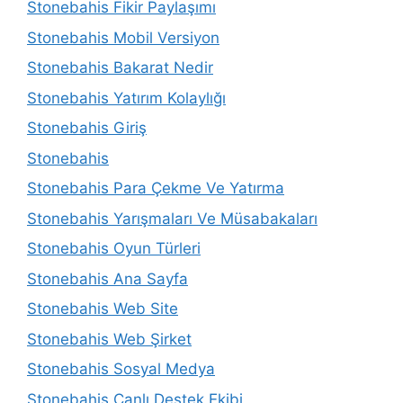
Stonebahis Fikir Paylaşımı
Stonebahis Mobil Versiyon
Stonebahis Bakarat Nedir
Stonebahis Yatırım Kolaylığı
Stonebahis Giriş
Stonebahis
Stonebahis Para Çekme Ve Yatırma
Stonebahis Yarışmaları Ve Müsabakaları
Stonebahis Oyun Türleri
Stonebahis Ana Sayfa
Stonebahis Web Site
Stonebahis Web Şirket
Stonebahis Sosyal Medya
Stonebahis Canlı Destek Ekibi