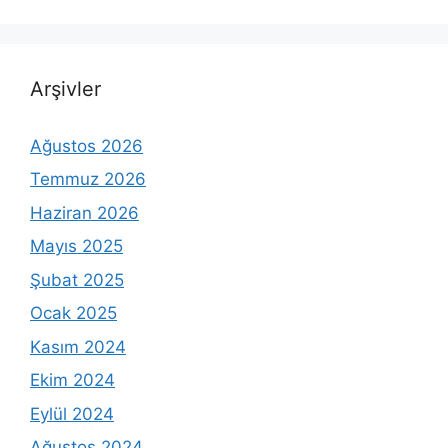
Arşivler
Ağustos 2026
Temmuz 2026
Haziran 2026
Mayıs 2025
Şubat 2025
Ocak 2025
Kasım 2024
Ekim 2024
Eylül 2024
Ağustos 2024