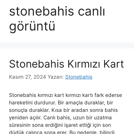
stonebahis canlı
görüntü
Stonebahis Kırmızı Kart
Kasım 27, 2024
Yazarı:
Stonebahis
Stonebahis kırmızı kart kırmızı kartı fark ederse
hareketini durdurur. Bir amaçla duraklar, bir
sonuçla duraklar. Kısa bir aradan sonra bahis
yeniden açılır. Canlı bahis, uzun bir uzatma
süresinin sona erdiğini işaret ettiği için son
düdük çalınca sona erer. Bu nedenle, bilinçli