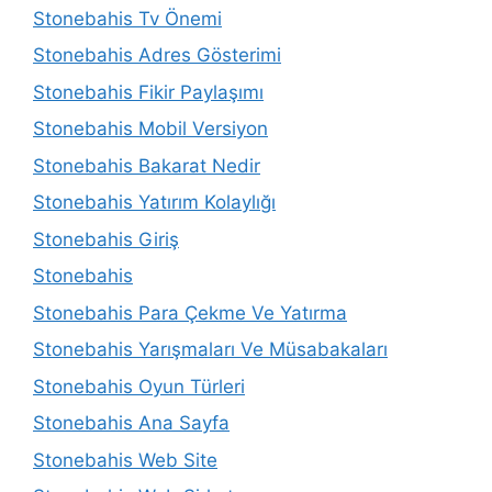
Stonebahis Tv Önemi
Stonebahis Adres Gösterimi
Stonebahis Fikir Paylaşımı
Stonebahis Mobil Versiyon
Stonebahis Bakarat Nedir
Stonebahis Yatırım Kolaylığı
Stonebahis Giriş
Stonebahis
Stonebahis Para Çekme Ve Yatırma
Stonebahis Yarışmaları Ve Müsabakaları
Stonebahis Oyun Türleri
Stonebahis Ana Sayfa
Stonebahis Web Site