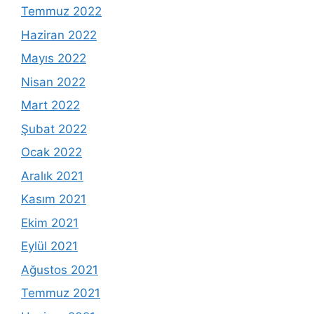
Temmuz 2022
Haziran 2022
Mayıs 2022
Nisan 2022
Mart 2022
Şubat 2022
Ocak 2022
Aralık 2021
Kasım 2021
Ekim 2021
Eylül 2021
Ağustos 2021
Temmuz 2021