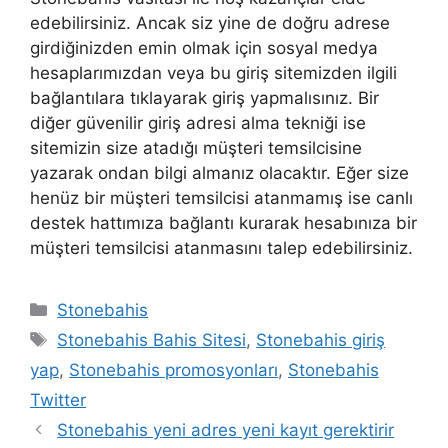
edebilirsiniz. Ancak siz yine de doğru adrese
girdiğinizden emin olmak için sosyal medya
hesaplarımızdan veya bu giriş sitemizden ilgili
bağlantılara tıklayarak giriş yapmalısınız. Bir
diğer güvenilir giriş adresi alma tekniği ise
sitemizin size atadığı müşteri temsilcisine
yazarak ondan bilgi almanız olacaktır. Eğer size
henüz bir müşteri temsilcisi atanmamış ise canlı
destek hattımıza bağlantı kurarak hesabınıza bir
müşteri temsilcisi atanmasını talep edebilirsiniz.
Kategoriler
Stonebahis
Etiketler
Stonebahis Bahis Sitesi
,
Stonebahis giriş
yap
,
Stonebahis promosyonları
,
Stonebahis
Twitter
Stonebahis yeni adres yeni kayıt gerektirir