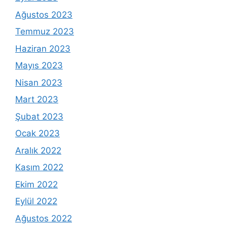
Ağustos 2023
Temmuz 2023
Haziran 2023
Mayıs 2023
Nisan 2023
Mart 2023
Şubat 2023
Ocak 2023
Aralık 2022
Kasım 2022
Ekim 2022
Eylül 2022
Ağustos 2022