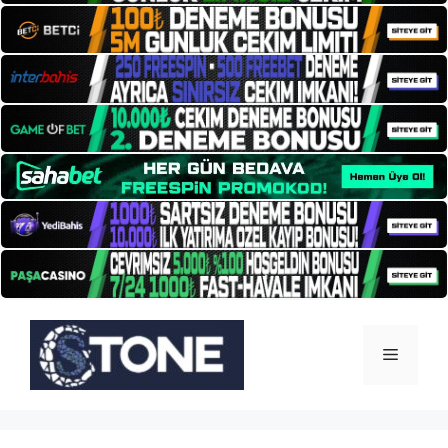
İçeriğe
atla
Menü