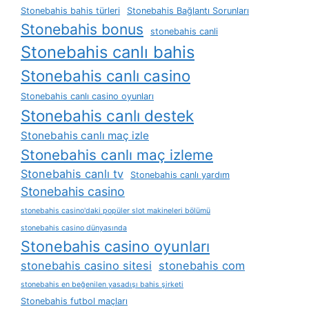
Stonebahis bahis türleri
Stonebahis Bağlantı Sorunları
Stonebahis bonus
stonebahis canli
Stonebahis canlı bahis
Stonebahis canlı casino
Stonebahis canlı casino oyunları
Stonebahis canlı destek
Stonebahis canlı maç izle
Stonebahis canlı maç izleme
Stonebahis canlı tv
Stonebahis canlı yardım
Stonebahis casino
stonebahis casino'daki popüler slot makineleri bölümü
stonebahis casino dünyasında
Stonebahis casino oyunları
stonebahis casino sitesi
stonebahis com
stonebahis en beğenilen yasadışı bahis şirketi
Stonebahis futbol maçları