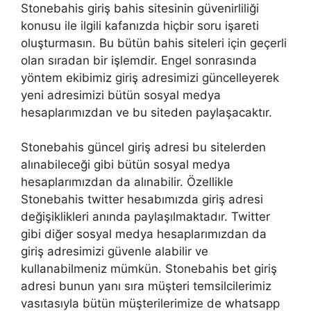
Stonebahis giriş bahis sitesinin güvenirliliği
konusu ile ilgili kafanızda hiçbir soru işareti
oluşturmasın. Bu bütün bahis siteleri için geçerli
olan sıradan bir işlemdir. Engel sonrasında
yöntem ekibimiz giriş adresimizi güncelleyerek
yeni adresimizi bütün sosyal medya
hesaplarımızdan ve bu siteden paylaşacaktır.
Stonebahis güncel giriş adresi bu sitelerden
alınabileceği gibi bütün sosyal medya
hesaplarımızdan da alınabilir. Özellikle
Stonebahis twitter hesabımızda giriş adresi
değişiklikleri anında paylaşılmaktadır. Twitter
gibi diğer sosyal medya hesaplarımızdan da
giriş adresimizi güvenle alabilir ve
kullanabilmeniz mümkün. Stonebahis bet giriş
adresi bunun yanı sıra müşteri temsilcilerimiz
vasıtasıyla bütün müşterilerimize de whatsapp