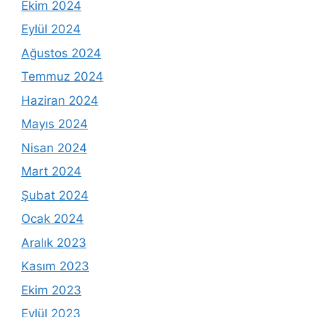
Ekim 2024
Eylül 2024
Ağustos 2024
Temmuz 2024
Haziran 2024
Mayıs 2024
Nisan 2024
Mart 2024
Şubat 2024
Ocak 2024
Aralık 2023
Kasım 2023
Ekim 2023
Eylül 2023