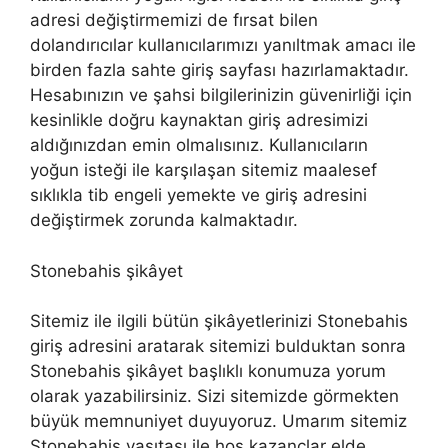
adresi değiştirmemizi de fırsat bilen
dolandırıcılar kullanıcılarımızı yanıltmak amacı ile
birden fazla sahte giriş sayfası hazırlamaktadır.
Hesabınızın ve şahsi bilgilerinizin güvenirliği için
kesinlikle doğru kaynaktan giriş adresimizi
aldığınızdan emin olmalısınız. Kullanıcıların
yoğun isteği ile karşılaşan sitemiz maalesef
sıklıkla tib engeli yemekte ve giriş adresini
değiştirmek zorunda kalmaktadır.
Stonebahis şikâyet
Sitemiz ile ilgili bütün şikâyetlerinizi Stonebahis
giriş adresini aratarak sitemizi bulduktan sonra
Stonebahis şikâyet başlıklı konumuza yorum
olarak yazabilirsiniz. Sizi sitemizde görmekten
büyük memnuniyet duyuyoruz. Umarım sitemiz
Stonebahis vasıtası ile hoş kazançlar elde