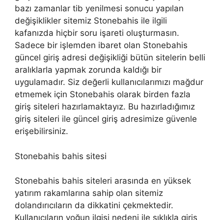
bazı zamanlar tib yenilmesi sonucu yapılan
değişiklikler sitemiz Stonebahis ile ilgili
kafanızda hiçbir soru işareti oluşturmasın.
Sadece bir işlemden ibaret olan Stonebahis
güncel giriş adresi değişikliği bütün sitelerin belli
aralıklarla yapmak zorunda kaldığı bir
uygulamadır. Siz değerli kullanıcılarımızı mağdur
etmemek için Stonebahis olarak birden fazla
giriş siteleri hazırlamaktayız. Bu hazırladığımız
giriş siteleri ile güncel giriş adresimize güvenle
erişebilirsiniz.
Stonebahis bahis sitesi
Stonebahis bahis siteleri arasında en yüksek
yatırım rakamlarına sahip olan sitemiz
dolandırıcıların da dikkatini çekmektedir.
Kullanıcıların yoğun ilgisi nedeni ile sıklıkla giriş