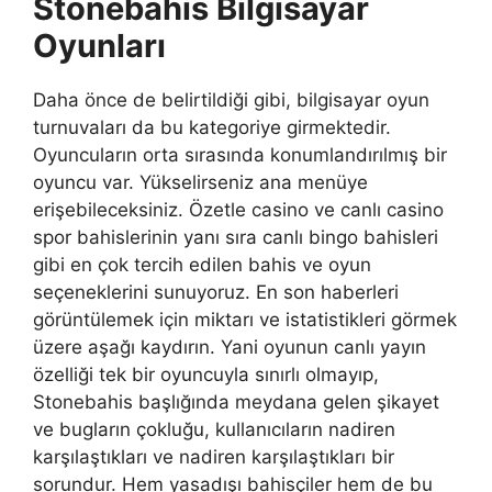
Stonebahis Bilgisayar
Oyunları
Daha önce de belirtildiği gibi, bilgisayar oyun
turnuvaları da bu kategoriye girmektedir.
Oyuncuların orta sırasında konumlandırılmış bir
oyuncu var. Yükselirseniz ana menüye
erişebileceksiniz. Özetle casino ve canlı casino
spor bahislerinin yanı sıra canlı bingo bahisleri
gibi en çok tercih edilen bahis ve oyun
seçeneklerini sunuyoruz. En son haberleri
görüntülemek için miktarı ve istatistikleri görmek
üzere aşağı kaydırın. Yani oyunun canlı yayın
özelliği tek bir oyuncuyla sınırlı olmayıp,
Stonebahis başlığında meydana gelen şikayet
ve bugların çokluğu, kullanıcıların nadiren
karşılaştıkları ve nadiren karşılaştıkları bir
sorundur. Hem yasadışı bahisçiler hem de bu