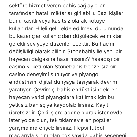
sektöre hizmet veren bahis sağlayıcılar
tarafından hatalı miktarlar girilebilir. Bazı kişiler
bunu kasıtlı veya kasıtsız olarak kötüye
kullanırlar. Hileli gelir elde edilmesi durumunda
bu kazançlar kullanıcıdan düşülecek ve miktar
gerekli seviyeye düzenlenecektir. Bu hacim
değişikliği olarak bilinir. Stonebahis ile yeni bir
heyecan dalgasına hazır mısınız? Yasadışı bir
casino şirketi olan Stonebahis benzersiz bir
casino deneyimi sunuyor ve piyango
endüstrisini dijital dünyaya taşıyarak devrim
yaratıyor. Çevrimiçi bahis endüstrisindeki en
heyecan verici piyangolara katılmak için bu
yetkisiz bahisçiye kaydolabilirsiniz. Kayıt
ücretsizdir. Çekilişlere abone olarak ister evde
ister yolda olun, tek tıklamayla en popüler
yarışmalara erişebilirsiniz. Hepsi futbol
maçlarıyla sınırlı olan çok sayıda bahis seçeneği