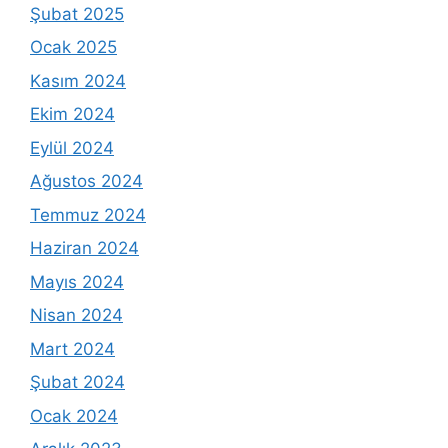
Şubat 2025
Ocak 2025
Kasım 2024
Ekim 2024
Eylül 2024
Ağustos 2024
Temmuz 2024
Haziran 2024
Mayıs 2024
Nisan 2024
Mart 2024
Şubat 2024
Ocak 2024