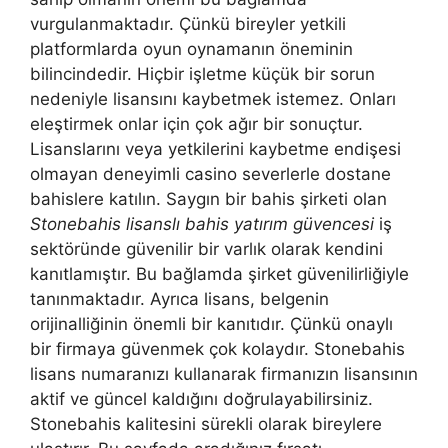
vurgulanmaktadır. Çünkü bireyler yetkili
platformlarda oyun oynamanın öneminin
bilincindedir. Hiçbir işletme küçük bir sorun
nedeniyle lisansını kaybetmek istemez. Onları
eleştirmek onlar için çok ağır bir sonuçtur.
Lisanslarını veya yetkilerini kaybetme endişesi
olmayan deneyimli casino severlerle dostane
bahislere katılın. Saygın bir bahis şirketi olan
Stonebahis lisanslı bahis yatırım güvencesi
iş
sektöründe güvenilir bir varlık olarak kendini
kanıtlamıştır. Bu bağlamda şirket güvenilirliğiyle
tanınmaktadır. Ayrıca lisans, belgenin
orijinalliğinin önemli bir kanıtıdır. Çünkü onaylı
bir firmaya güvenmek çok kolaydır. Stonebahis
lisans numaranızı kullanarak firmanızın lisansının
aktif ve güncel kaldığını doğrulayabilirsiniz.
Stonebahis kalitesini sürekli olarak bireylere