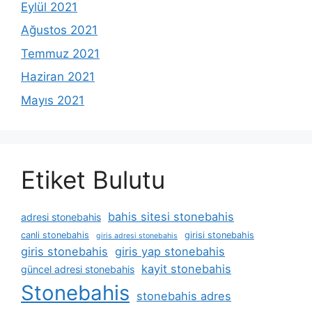
Eylül 2021
Ağustos 2021
Temmuz 2021
Haziran 2021
Mayıs 2021
Etiket Bulutu
bahis sitesi stonebahis
adresi stonebahis
canli stonebahis
girisi stonebahis
giris adresi stonebahis
giris stonebahis
giris yap stonebahis
kayit stonebahis
güncel adresi stonebahis
Stonebahis
stonebahis adres