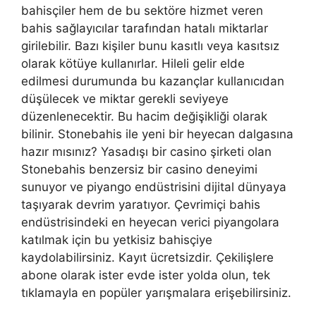
bahisçiler hem de bu sektöre hizmet veren
bahis sağlayıcılar tarafından hatalı miktarlar
girilebilir. Bazı kişiler bunu kasıtlı veya kasıtsız
olarak kötüye kullanırlar. Hileli gelir elde
edilmesi durumunda bu kazançlar kullanıcıdan
düşülecek ve miktar gerekli seviyeye
düzenlenecektir. Bu hacim değişikliği olarak
bilinir. Stonebahis ile yeni bir heyecan dalgasına
hazır mısınız? Yasadışı bir casino şirketi olan
Stonebahis benzersiz bir casino deneyimi
sunuyor ve piyango endüstrisini dijital dünyaya
taşıyarak devrim yaratıyor. Çevrimiçi bahis
endüstrisindeki en heyecan verici piyangolara
katılmak için bu yetkisiz bahisçiye
kaydolabilirsiniz. Kayıt ücretsizdir. Çekilişlere
abone olarak ister evde ister yolda olun, tek
tıklamayla en popüler yarışmalara erişebilirsiniz.