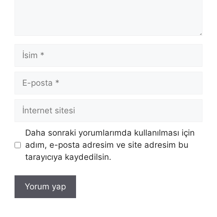
İsim
E-
posta
İnternet
sitesi
Daha sonraki yorumlarımda kullanılması için
adım, e-posta adresim ve site adresim bu
tarayıcıya kaydedilsin.