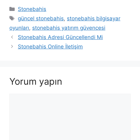
Kategoriler
Stonebahis
Etiketler
güncel stonebahis
,
stonebahis bilgisayar
oyunları
,
stonebahis yatırım güvencesi
Stonebahis Adresi Güncellendi Mi
Stonebahis Online İletişim
Yorum yapın
Yorum