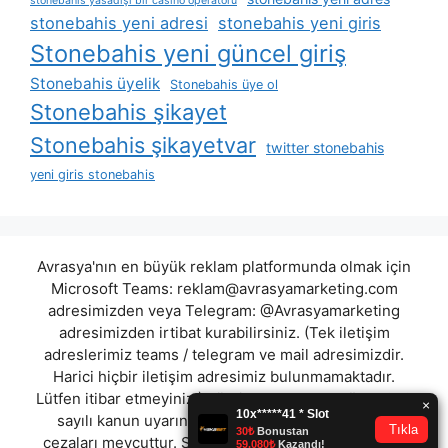
stonebahis yasadışı bir casino operatörü
stonebahis yeni adresi
stonebahis yeni giris
Stonebahis yeni güncel giriş
Stonebahis üyelik
Stonebahis üye ol
Stonebahis şikayet
Stonebahis şikayetvar
twitter stonebahis
yeni giris stonebahis
Avrasya'nın en büyük reklam platformunda olmak için
Microsoft Teams:
reklam@avrasyamarketing.com
adresimizden veya Telegram: @Avrasyamarketing
adresimizden irtibat kurabilirsiniz. (Tek iletişim
adreslerimiz teams / telegram ve mail adresimizdir.
Harici hiçbir iletişim adresimiz bulunmamaktadır.
Lütfen itibar etmeyiniz.) Türkiye yasalarına göre 7258
sayılı kanun uyarınca yasa dışı bahis oynamanın
cezaları mevcuttur. Şu an bulunduğunuz site hiç bir