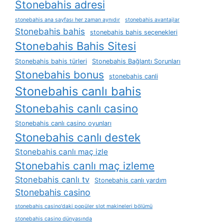
Stonebahis adresi
stonebahis ana sayfası her zaman aynıdır
stonebahis avantajlar
Stonebahis bahis
stonebahis bahis seçenekleri
Stonebahis Bahis Sitesi
Stonebahis bahis türleri
Stonebahis Bağlantı Sorunları
Stonebahis bonus
stonebahis canli
Stonebahis canlı bahis
Stonebahis canlı casino
Stonebahis canlı casino oyunları
Stonebahis canlı destek
Stonebahis canlı maç izle
Stonebahis canlı maç izleme
Stonebahis canlı tv
Stonebahis canlı yardım
Stonebahis casino
stonebahis casino'daki popüler slot makineleri bölümü
stonebahis casino dünyasında