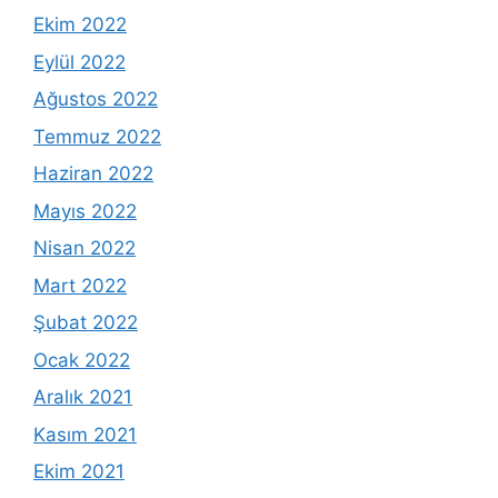
Ekim 2022
Eylül 2022
Ağustos 2022
Temmuz 2022
Haziran 2022
Mayıs 2022
Nisan 2022
Mart 2022
Şubat 2022
Ocak 2022
Aralık 2021
Kasım 2021
Ekim 2021