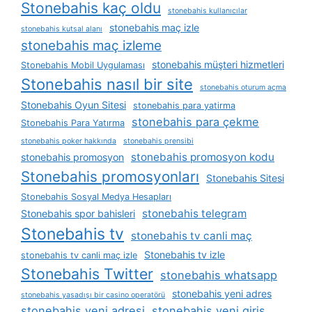
Stonebahis kaç oldu
stonebahis kullanıcılar
stonebahis maç izle
stonebahis kutsal alanı
stonebahis maç izleme
stonebahis müşteri hizmetleri
Stonebahis Mobil Uygulaması
Stonebahis nasıl bir site
stonebahis oturum açma
Stonebahis Oyun Sitesi
stonebahis para yatirma
stonebahis para çekme
Stonebahis Para Yatırma
stonebahis poker hakkında
stonebahis prensibi
stonebahis promosyon kodu
stonebahis promosyon
Stonebahis promosyonları
Stonebahis Sitesi
Stonebahis Sosyal Medya Hesapları
stonebahis telegram
Stonebahis spor bahisleri
Stonebahis tv
stonebahis tv canli maç
Stonebahis tv izle
stonebahis tv canli maç izle
Stonebahis Twitter
stonebahis whatsapp
stonebahis yeni adres
stonebahis yasadışı bir casino operatörü
stonebahis yeni adresi
stonebahis yeni giris