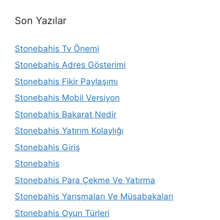
Son Yazılar
Stonebahis Tv Önemi
Stonebahis Adres Gösterimi
Stonebahis Fikir Paylaşımı
Stonebahis Mobil Versiyon
Stonebahis Bakarat Nedir
Stonebahis Yatırım Kolaylığı
Stonebahis Giriş
Stonebahis
Stonebahis Para Çekme Ve Yatırma
Stonebahis Yarışmaları Ve Müsabakaları
Stonebahis Oyun Türleri