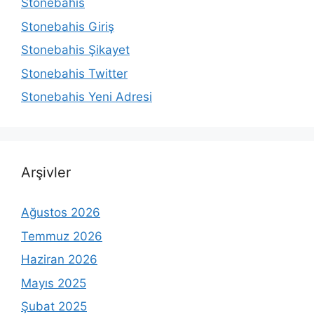
Stonebahis
Stonebahis Giriş
Stonebahis Şikayet
Stonebahis Twitter
Stonebahis Yeni Adresi
Arşivler
Ağustos 2026
Temmuz 2026
Haziran 2026
Mayıs 2025
Şubat 2025