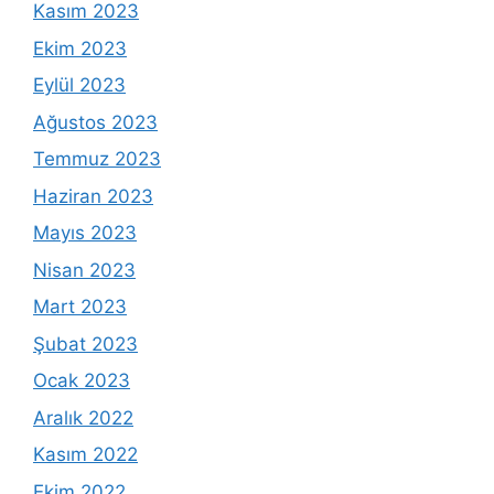
Kasım 2023
Ekim 2023
Eylül 2023
Ağustos 2023
Temmuz 2023
Haziran 2023
Mayıs 2023
Nisan 2023
Mart 2023
Şubat 2023
Ocak 2023
Aralık 2022
Kasım 2022
Ekim 2022