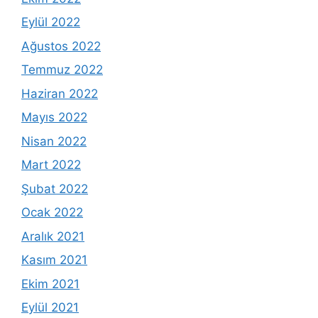
Eylül 2022
Ağustos 2022
Temmuz 2022
Haziran 2022
Mayıs 2022
Nisan 2022
Mart 2022
Şubat 2022
Ocak 2022
Aralık 2021
Kasım 2021
Ekim 2021
Eylül 2021