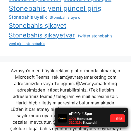
Stonebahis yeni güncel giriş
Stonebahis üyelik
Stonebahis üye ol
Stonebahis şikayet
Stonebahis şikayetvar
twitter stonebahis
yeni giris stonebahis
Avrasya'nın en büyük reklam platformunda olmak için
Microsoft Teams:
reklam@avrasyamarketing.com
adresimizden veya Telegram: @Avrasyamarketing
adresimizden irtibat kurabilirsiniz. (Tek iletişim
adreslerimiz teams / telegram ve mail adresimizdir.
Harici hiçbir iletişim adresimiz bulunmamaktadır.
Lütfen itibar etmeyiniz.) Türkiye yasalarına göre 7258
sayılı kanun uyarınca yasa dışı bahis oynamanın
cezaları mevcuttur. Şu an bulunduğunuz site hiç bir
şekilde illegal bahis oyunları oynatmıyor ve oynamaya