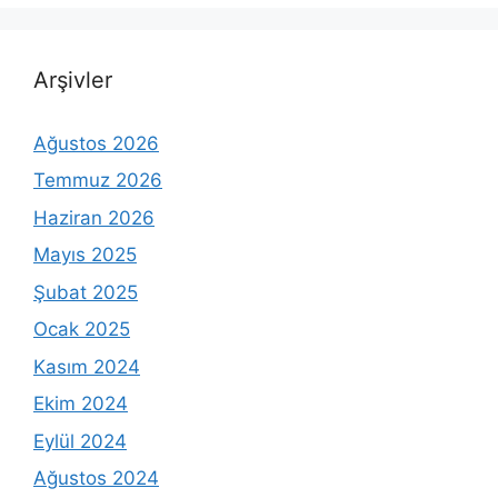
Arşivler
Ağustos 2026
Temmuz 2026
Haziran 2026
Mayıs 2025
Şubat 2025
Ocak 2025
Kasım 2024
Ekim 2024
Eylül 2024
Ağustos 2024