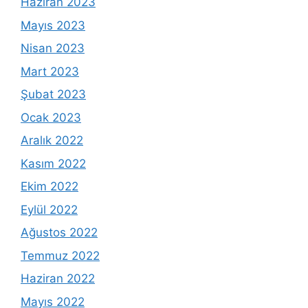
Haziran 2023
Mayıs 2023
Nisan 2023
Mart 2023
Şubat 2023
Ocak 2023
Aralık 2022
Kasım 2022
Ekim 2022
Eylül 2022
Ağustos 2022
Temmuz 2022
Haziran 2022
Mayıs 2022