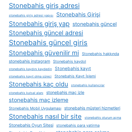
Stonebahis giriş adresi
Stonebahis Girişi
stonebahis giriş adresi yapısı
Stonebahis giriş yap
stonebahis güncel
Stonebahis güncel adresi
Stonebahis güncel giris
Stonebahis güvenilir mi
Stonebahis hakkında
stonebahis instagram
Stonebahis kaydol
Stonebahis kayıt
stonebahis kaydını kaydedin
Stonebahis Kayıt İşlemi
stonebahis kayıt olma süreci
Stonebahis kaç oldu
stonebahis kullanıcılar
stonebahis maç izle
stonebahis kutsal alanı
stonebahis maç izleme
stonebahis müşteri hizmetleri
Stonebahis Mobil Uygulaması
Stonebahis nasıl bir site
stonebahis oturum açma
Stonebahis Oyun Sitesi
stonebahis para yatirma