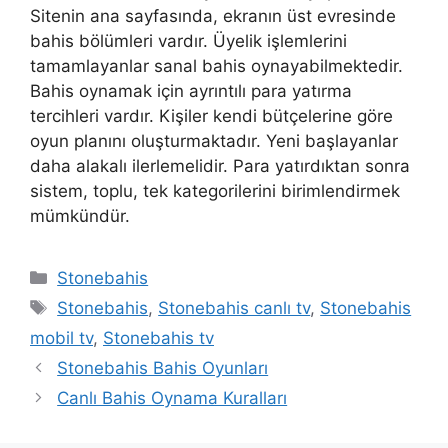
Sitenin ana sayfasında, ekranın üst evresinde
bahis bölümleri vardır. Üyelik işlemlerini
tamamlayanlar sanal bahis oynayabilmektedir.
Bahis oynamak için ayrıntılı para yatırma
tercihleri vardır. Kişiler kendi bütçelerine göre
oyun planını oluşturmaktadır. Yeni başlayanlar
daha alakalı ilerlemelidir. Para yatırdıktan sonra
sistem, toplu, tek kategorilerini birimlendirmek
mümkündür.
Kategoriler
Stonebahis
Etiketler
Stonebahis
,
Stonebahis canlı tv
,
Stonebahis
mobil tv
,
Stonebahis tv
Stonebahis Bahis Oyunları
Canlı Bahis Oynama Kuralları