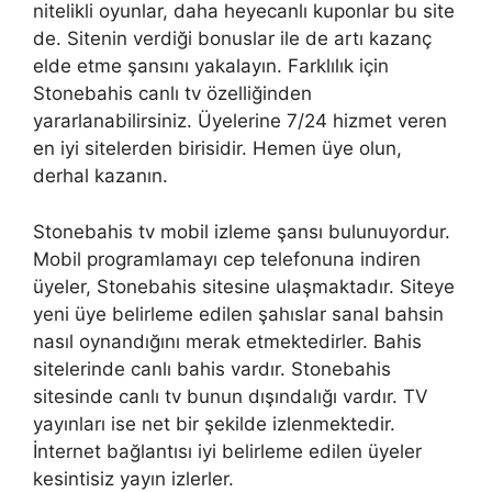
nitelikli oyunlar, daha heyecanlı kuponlar bu site
de. Sitenin verdiği bonuslar ile de artı kazanç
elde etme şansını yakalayın. Farklılık için
Stonebahis canlı tv özelliğinden
yararlanabilirsiniz. Üyelerine 7/24 hizmet veren
en iyi sitelerden birisidir. Hemen üye olun,
derhal kazanın.
Stonebahis tv mobil izleme şansı bulunuyordur.
Mobil programlamayı cep telefonuna indiren
üyeler, Stonebahis sitesine ulaşmaktadır. Siteye
yeni üye belirleme edilen şahıslar sanal bahsin
nasıl oynandığını merak etmektedirler. Bahis
sitelerinde canlı bahis vardır. Stonebahis
sitesinde canlı tv bunun dışındalığı vardır. TV
yayınları ise net bir şekilde izlenmektedir.
İnternet bağlantısı iyi belirleme edilen üyeler
kesintisiz yayın izlerler.