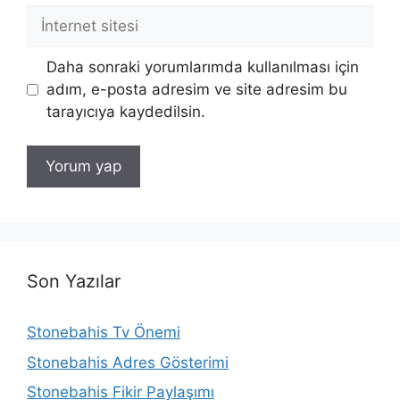
İnternet
sitesi
Daha sonraki yorumlarımda kullanılması için
adım, e-posta adresim ve site adresim bu
tarayıcıya kaydedilsin.
Son Yazılar
Stonebahis Tv Önemi
Stonebahis Adres Gösterimi
Stonebahis Fikir Paylaşımı