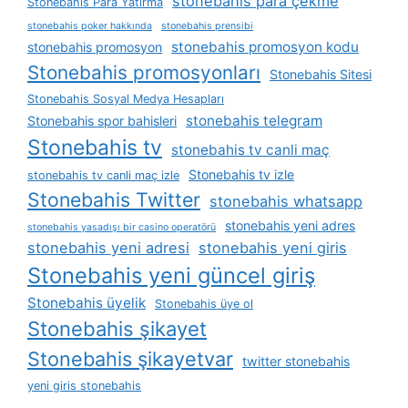
stonebahis para çekme
Stonebahis Para Yatırma
stonebahis poker hakkında
stonebahis prensibi
stonebahis promosyon kodu
stonebahis promosyon
Stonebahis promosyonları
Stonebahis Sitesi
Stonebahis Sosyal Medya Hesapları
stonebahis telegram
Stonebahis spor bahisleri
Stonebahis tv
stonebahis tv canli maç
Stonebahis tv izle
stonebahis tv canli maç izle
Stonebahis Twitter
stonebahis whatsapp
stonebahis yeni adres
stonebahis yasadışı bir casino operatörü
stonebahis yeni adresi
stonebahis yeni giris
Stonebahis yeni güncel giriş
Stonebahis üyelik
Stonebahis üye ol
Stonebahis şikayet
Stonebahis şikayetvar
twitter stonebahis
yeni giris stonebahis