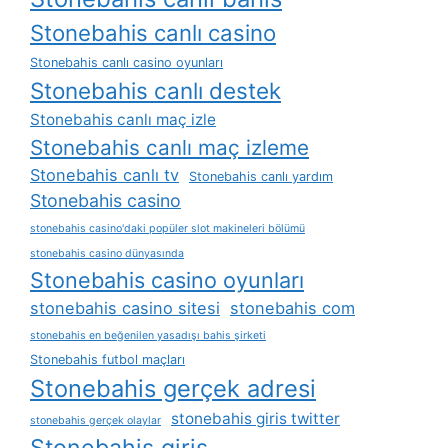
Stonebahis canlı casino
Stonebahis canlı casino oyunları
Stonebahis canlı destek
Stonebahis canlı maç izle
Stonebahis canlı maç izleme
Stonebahis canlı tv
Stonebahis canlı yardım
Stonebahis casino
stonebahis casino'daki popüler slot makineleri bölümü
stonebahis casino dünyasında
Stonebahis casino oyunları
stonebahis casino sitesi
stonebahis com
stonebahis en beğenilen yasadışı bahis şirketi
Stonebahis futbol maçları
Stonebahis gerçek adresi
stonebahis giris twitter
stonebahis gerçek olaylar
Stonebahis giriş