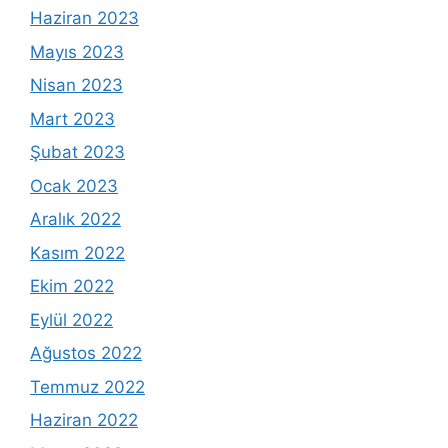
Haziran 2023
Mayıs 2023
Nisan 2023
Mart 2023
Şubat 2023
Ocak 2023
Aralık 2022
Kasım 2022
Ekim 2022
Eylül 2022
Ağustos 2022
Temmuz 2022
Haziran 2022