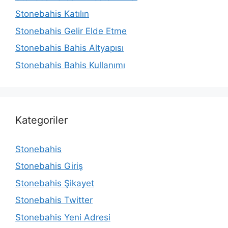
Stonebahis Katılın
Stonebahis Gelir Elde Etme
Stonebahis Bahis Altyapısı
Stonebahis Bahis Kullanımı
Kategoriler
Stonebahis
Stonebahis Giriş
Stonebahis Şikayet
Stonebahis Twitter
Stonebahis Yeni Adresi