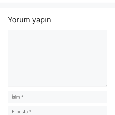
Yorum yapın
Yorum
İsim
E-
posta