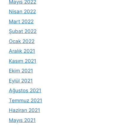
Mayıs 2022
Nisan 2022
Mart 2022
Şubat 2022
Ocak 2022
Aralık 2021
Kasım 2021
Ekim 2021
Eylül 2021
Ağustos 2021
Temmuz 2021
Haziran 2021
Mayıs 2021