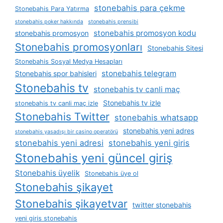
stonebahis para çekme
Stonebahis Para Yatırma
stonebahis poker hakkında
stonebahis prensibi
stonebahis promosyon kodu
stonebahis promosyon
Stonebahis promosyonları
Stonebahis Sitesi
Stonebahis Sosyal Medya Hesapları
stonebahis telegram
Stonebahis spor bahisleri
Stonebahis tv
stonebahis tv canli maç
Stonebahis tv izle
stonebahis tv canli maç izle
Stonebahis Twitter
stonebahis whatsapp
stonebahis yeni adres
stonebahis yasadışı bir casino operatörü
stonebahis yeni adresi
stonebahis yeni giris
Stonebahis yeni güncel giriş
Stonebahis üyelik
Stonebahis üye ol
Stonebahis şikayet
Stonebahis şikayetvar
twitter stonebahis
yeni giris stonebahis