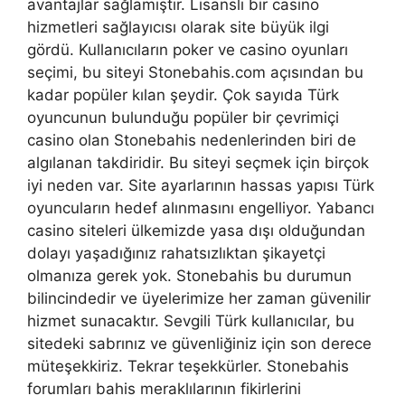
avantajlar sağlamıştır. Lisanslı bir casino
hizmetleri sağlayıcısı olarak site büyük ilgi
gördü. Kullanıcıların poker ve casino oyunları
seçimi, bu siteyi Stonebahis.com açısından bu
kadar popüler kılan şeydir. Çok sayıda Türk
oyuncunun bulunduğu popüler bir çevrimiçi
casino olan Stonebahis nedenlerinden biri de
algılanan takdiridir. Bu siteyi seçmek için birçok
iyi neden var. Site ayarlarının hassas yapısı Türk
oyuncuların hedef alınmasını engelliyor. Yabancı
casino siteleri ülkemizde yasa dışı olduğundan
dolayı yaşadığınız rahatsızlıktan şikayetçi
olmanıza gerek yok. Stonebahis bu durumun
bilincindedir ve üyelerimize her zaman güvenilir
hizmet sunacaktır. Sevgili Türk kullanıcılar, bu
sitedeki sabrınız ve güvenliğiniz için son derece
müteşekkiriz. Tekrar teşekkürler. Stonebahis
forumları bahis meraklılarının fikirlerini