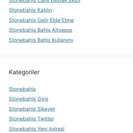
Stonebahis Canlı Destek Ekibi
Stonebahis Katılın
Stonebahis Gelir Elde Etme
Stonebahis Bahis Altyapısı
Stonebahis Bahis Kullanımı
Kategoriler
Stonebahis
Stonebahis Giriş
Stonebahis Şikayet
Stonebahis Twitter
Stonebahis Yeni Adresi