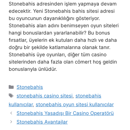
Stonebahis adresinden işlem yapmaya devam
edecektir. Yeni Stonebahis bahis sitesi adresi
bu oyuncunun dayanıklılığını gösteriyor.
Stonebahis alan adını benimseyen oyun siteleri
hangi bonuslardan yararlanabilir? Bu bonus
fırsatlar, üyelerin ek kutuları daha hızlı ve daha
doğru bir şekilde katlamalarına olanak tanır.
Stonebahis üye oyunları, diğer tüm casino
sitelerinden daha fazla olan cömert hoş geldin
bonuslarıyla ünlüdür.
Kategoriler
Stonebahis
Etiketler
stonebahis casino sitesi
,
stonebahis
kullanıcılar
,
stonebahis oyun sitesi kullanıcılar
Stonebahis Yasadışı Bir Casino Operatörü
Stonebahis Avantajlar