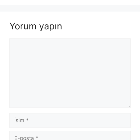
Yorum yapın
Yorum
İsim
E-