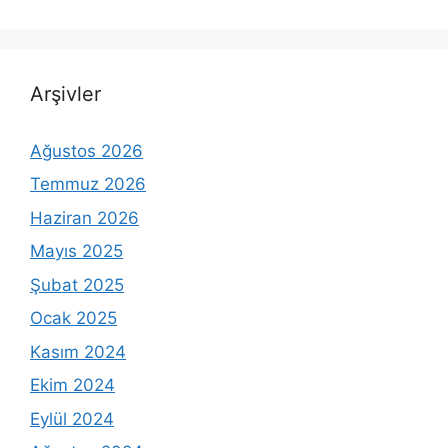
Arşivler
Ağustos 2026
Temmuz 2026
Haziran 2026
Mayıs 2025
Şubat 2025
Ocak 2025
Kasım 2024
Ekim 2024
Eylül 2024