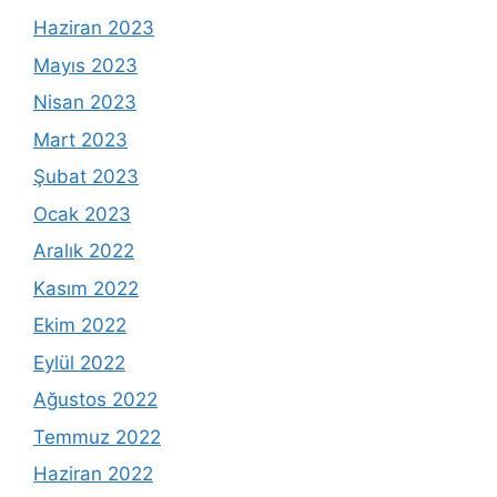
Haziran 2023
Mayıs 2023
Nisan 2023
Mart 2023
Şubat 2023
Ocak 2023
Aralık 2022
Kasım 2022
Ekim 2022
Eylül 2022
Ağustos 2022
Temmuz 2022
Haziran 2022