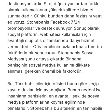
destinasyonlardır. Site, diğer oyunlardan farklı
olarak kullanıcılarına yüksek kalitede hizmet
sunmaktadır. Çünkü bundan daha fazlasını vaat
ediyoruz. Stonebahis Facebook 7/24
promosyonlar ve destek sunuyor. Sonuç olarak
sosyal platform, web sitesi kullanıcıları için
avantajlı olup ofis ortamlarında da iyi hizmet
vermektedir. Ofis tercihinin hızla artması tüm bu
faktörlerin bir sonucudur. Stonebahis Sosyal
Medyası şunu ortaya çıkardı: Bir sanal
bahisçinin sosyal medya kullanımı dikkate
alınması gereken önemli bir faktördür.
Bu, Türk bahisçiler için ofisleri buna göre seçip
kayıt oldukları için avantajlıdır. Bunun nedeni ise
insanların bahislerini en avantajlı şekilde sosyal
medya platformlarına koyma eğiliminde
olmalarıdır. Stonebahis bu sitelerin en tanınabilir