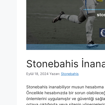
Stonebahis İnana
Eylül 18, 2024
Yazarı:
Stonebahis
Stonebahis inanabiliyor musun hesabıma er
Öncelikle hesabınızda bir sorun olabileceği
önlemlerini uygulamıştır ve güvenliği sağla
ortaya çıktığında veya sitenin yönergeler