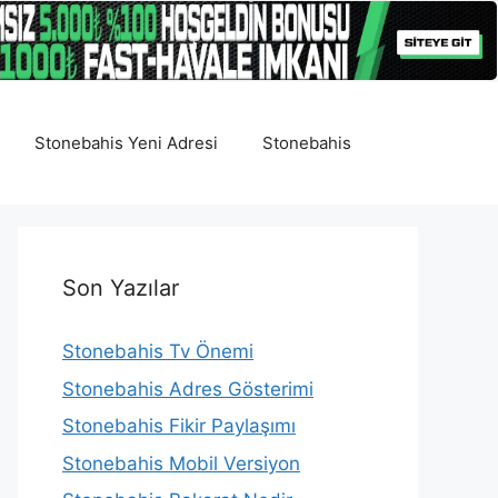
Stonebahis Yeni Adresi
Stonebahis
Son Yazılar
Stonebahis Tv Önemi
Stonebahis Adres Gösterimi
Stonebahis Fikir Paylaşımı
Stonebahis Mobil Versiyon