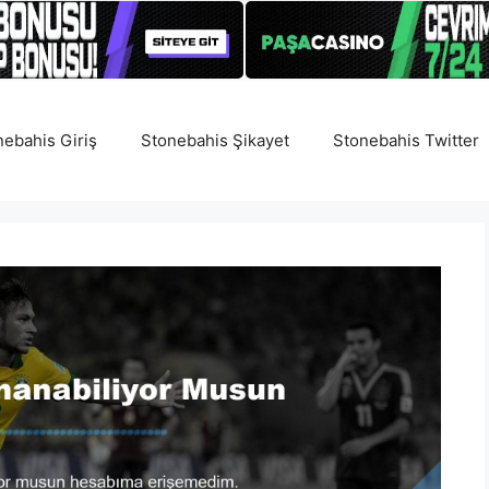
nebahis Giriş
Stonebahis Şikayet
Stonebahis Twitter