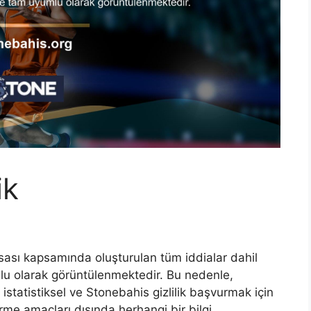
ik
Yasası kapsamında oluşturulan tüm iddialar dahil
u olarak görüntülenmektedir. Bu nedenle,
 istatistiksel ve Stonebahis gizlilik başvurmak için
irme amaçları dışında herhangi bir bilgi