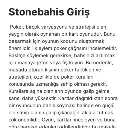
Stonebahis Giriş
Poker, birçok varyasyonu ve stratejisi olan,
yaygın olarak oynanan bir kart oyunudur. Bunu
başarmak için oyunun kodunu oluşturmak
önemlidir. İlk eylem poker çağrısını incelemektir.
Basitçe söylemek gerekirse, bahsinizi artırmak
için masaya jeton veya fiş koyun. Bu nedenle,
masada oturan kişinin poker taktikleri ve
stratejileri, özellikle de poker kuralları
konusunda uzmanlığa sahip olması gerekir.
Kurallara aşina olanların oyunda galip gelme
şansı daha yüksektir. Kartlar dağıtıldıktan sonra
bir oyuncunun bahis koyması halinde en güçlü
ele sahip olanın galip çıkacağını akılda tutmak
çok önemlidir. Oyun, kartları inceleyen ve buna
göre hareket edenleri ödüllendiriyor bu makale