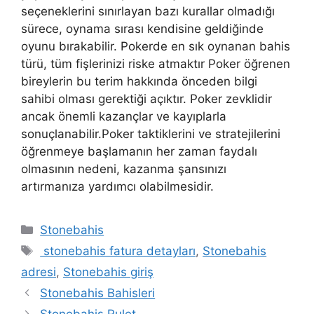
seçeneklerini sınırlayan bazı kurallar olmadığı
sürece, oynama sırası kendisine geldiğinde
oyunu bırakabilir. Pokerde en sık oynanan bahis
türü, tüm fişlerinizi riske atmaktır Poker öğrenen
bireylerin bu terim hakkında önceden bilgi
sahibi olması gerektiği açıktır. Poker zevklidir
ancak önemli kazançlar ve kayıplarla
sonuçlanabilir.Poker taktiklerini ve stratejilerini
öğrenmeye başlamanın her zaman faydalı
olmasının nedeni, kazanma şansınızı
artırmanıza yardımcı olabilmesidir.
Kategoriler
Stonebahis
Etiketler
stonebahis fatura detayları
,
Stonebahis
adresi
,
Stonebahis giriş
Stonebahis Bahisleri
Stonebahis Rulet