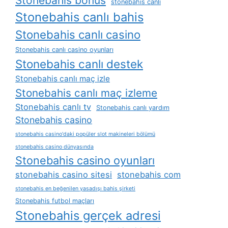
Stonebahis bonus
stonebahis canli
Stonebahis canlı bahis
Stonebahis canlı casino
Stonebahis canlı casino oyunları
Stonebahis canlı destek
Stonebahis canlı maç izle
Stonebahis canlı maç izleme
Stonebahis canlı tv
Stonebahis canlı yardım
Stonebahis casino
stonebahis casino'daki popüler slot makineleri bölümü
stonebahis casino dünyasında
Stonebahis casino oyunları
stonebahis casino sitesi
stonebahis com
stonebahis en beğenilen yasadışı bahis şirketi
Stonebahis futbol maçları
Stonebahis gerçek adresi