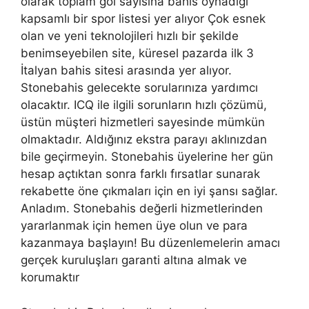
olarak toplam gol sayısına bahis oynadığı
kapsamlı bir spor listesi yer alıyor Çok esnek
olan ve yeni teknolojileri hızlı bir şekilde
benimseyebilen site, küresel pazarda ilk 3
İtalyan bahis sitesi arasında yer alıyor.
Stonebahis gelecekte sorularınıza yardımcı
olacaktır. ICQ ile ilgili sorunların hızlı çözümü,
üstün müşteri hizmetleri sayesinde mümkün
olmaktadır. Aldığınız ekstra parayı aklınızdan
bile geçirmeyin. Stonebahis üyelerine her gün
hesap açtıktan sonra farklı fırsatlar sunarak
rekabette öne çıkmaları için en iyi şansı sağlar.
Anladım. Stonebahis değerli hizmetlerinden
yararlanmak için hemen üye olun ve para
kazanmaya başlayın! Bu düzenlemelerin amacı
gerçek kuruluşları garanti altına almak ve
korumaktır