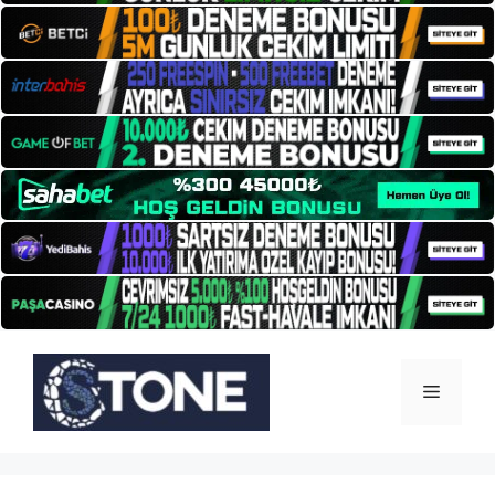
İçeriğe
atla
Menü