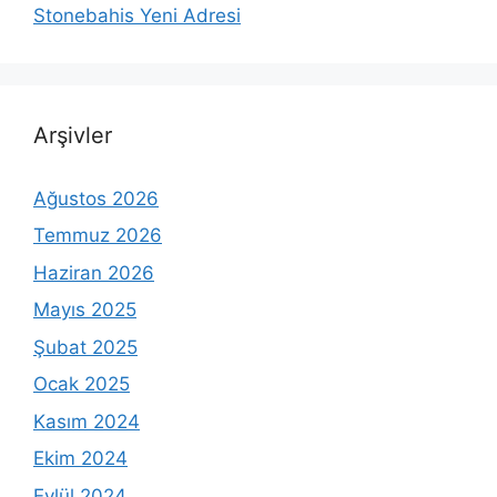
Stonebahis Yeni Adresi
Arşivler
Ağustos 2026
Temmuz 2026
Haziran 2026
Mayıs 2025
Şubat 2025
Ocak 2025
Kasım 2024
Ekim 2024
Eylül 2024