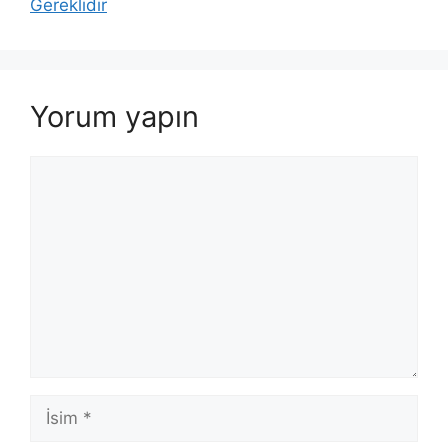
Gereklidir
Yorum yapın
Yorum
İsim