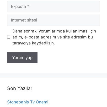
E-
posta
İnternet
sitesi
Daha sonraki yorumlarımda kullanılması için
adım, e-posta adresim ve site adresim bu
tarayıcıya kaydedilsin.
Son Yazılar
Stonebahis Tv Önemi