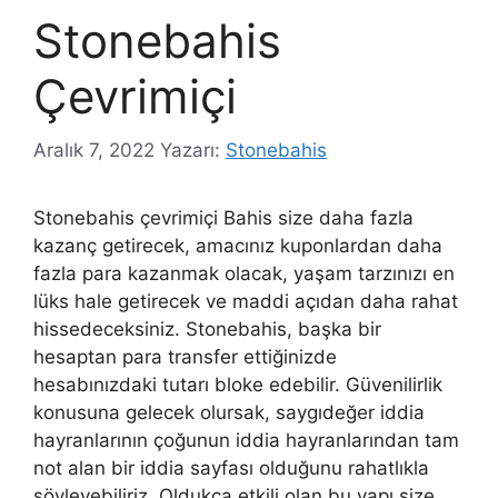
Stonebahis
Çevrimiçi
Aralık 7, 2022
Yazarı:
Stonebahis
Stonebahis çevrimiçi Bahis size daha fazla
kazanç getirecek, amacınız kuponlardan daha
fazla para kazanmak olacak, yaşam tarzınızı en
lüks hale getirecek ve maddi açıdan daha rahat
hissedeceksiniz. Stonebahis, başka bir
hesaptan para transfer ettiğinizde
hesabınızdaki tutarı bloke edebilir. Güvenilirlik
konusuna gelecek olursak, saygıdeğer iddia
hayranlarının çoğunun iddia hayranlarından tam
not alan bir iddia sayfası olduğunu rahatlıkla
söyleyebiliriz. Oldukça etkili olan bu yapı size