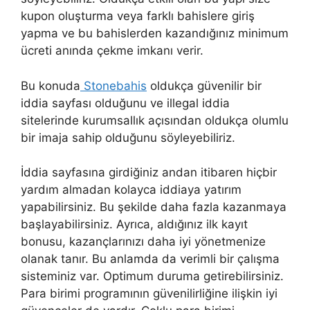
kupon oluşturma veya farklı bahislere giriş
yapma ve bu bahislerden kazandığınız minimum
ücreti anında çekme imkanı verir.
Bu konuda
Stonebahis
oldukça güvenilir bir
iddia sayfası olduğunu ve illegal iddia
sitelerinde kurumsallık açısından oldukça olumlu
bir imaja sahip olduğunu söyleyebiliriz.
İddia sayfasına girdiğiniz andan itibaren hiçbir
yardım almadan kolayca iddiaya yatırım
yapabilirsiniz. Bu şekilde daha fazla kazanmaya
başlayabilirsiniz. Ayrıca, aldığınız ilk kayıt
bonusu, kazançlarınızı daha iyi yönetmenize
olanak tanır. Bu anlamda da verimli bir çalışma
sisteminiz var. Optimum duruma getirebilirsiniz.
Para birimi programının güvenilirliğine ilişkin iyi