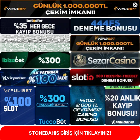
×
STONEBAHIS GİRİŞ İÇİN TIKLAYINIZ!