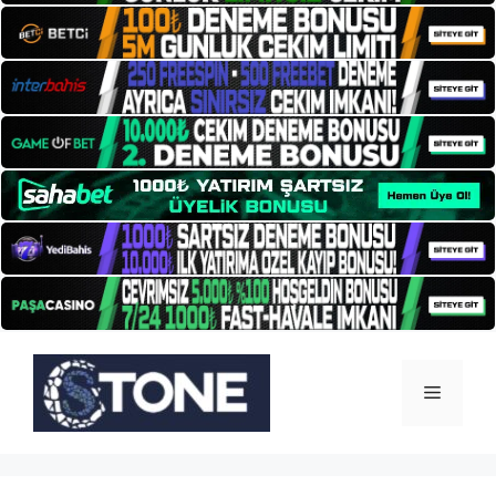
İçeriğe
atla
Menü