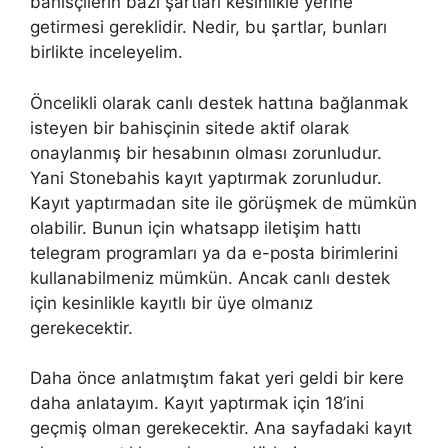
bahisçilerin bazı şartları kesinlikle yerine
getirmesi gereklidir. Nedir, bu şartlar, bunları
birlikte inceleyelim.
Öncelikli olarak canlı destek hattına bağlanmak
isteyen bir bahisçinin sitede aktif olarak
onaylanmış bir hesabının olması zorunludur.
Yani Stonebahis kayıt yaptırmak zorunludur.
Kayıt yaptırmadan site ile görüşmek de mümkün
olabilir. Bunun için whatsapp iletişim hattı
telegram programları ya da e-posta birimlerini
kullanabilmeniz mümkün. Ancak canlı destek
için kesinlikle kayıtlı bir üye olmanız
gerekecektir.
Daha önce anlatmıştım fakat yeri geldi bir kere
daha anlatayım. Kayıt yaptırmak için 18’ini
geçmiş olman gerekecektir. Ana sayfadaki kayıt