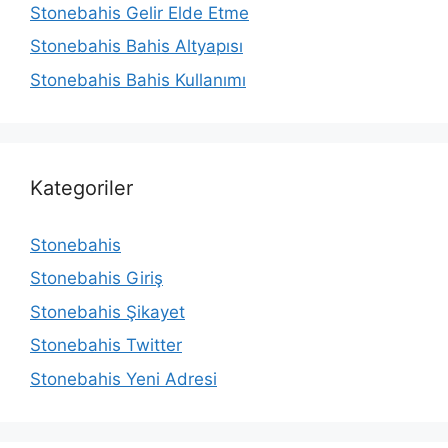
Stonebahis Gelir Elde Etme
Stonebahis Bahis Altyapısı
Stonebahis Bahis Kullanımı
Kategoriler
Stonebahis
Stonebahis Giriş
Stonebahis Şikayet
Stonebahis Twitter
Stonebahis Yeni Adresi