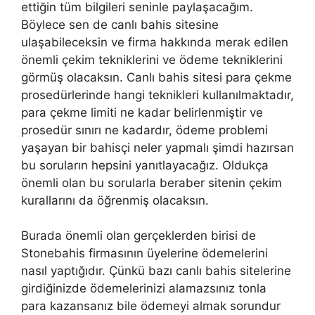
ettiğin tüm bilgileri seninle paylaşacağım.
Böylece sen de canlı bahis sitesine
ulaşabileceksin ve firma hakkında merak edilen
önemli çekim tekniklerini ve ödeme tekniklerini
görmüş olacaksın. Canlı bahis sitesi para çekme
prosedürlerinde hangi teknikleri kullanılmaktadır,
para çekme limiti ne kadar belirlenmiştir ve
prosedür sınırı ne kadardır, ödeme problemi
yaşayan bir bahisçi neler yapmalı şimdi hazırsan
bu soruların hepsini yanıtlayacağız. Oldukça
önemli olan bu sorularla beraber sitenin çekim
kurallarını da öğrenmiş olacaksın.
Burada önemli olan gerçeklerden birisi de
Stonebahis firmasının üyelerine ödemelerini
nasıl yaptığıdır. Çünkü bazı canlı bahis sitelerine
girdiğinizde ödemelerinizi alamazsınız tonla
para kazansanız bile ödemeyi almak sorundur