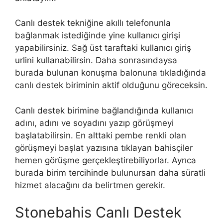
Canlı destek tekniğine akıllı telefonunla
bağlanmak istediğinde yine kullanıcı girişi
yapabilirsiniz. Sağ üst taraftaki kullanıcı giriş
urlini kullanabilirsin. Daha sonrasındaysa
burada bulunan konuşma balonuna tıkladığında
canlı destek biriminin aktif olduğunu göreceksin.
Canlı destek birimine bağlandığında kullanıcı
adını, adını ve soyadını yazıp görüşmeyi
başlatabilirsin. En alttaki pembe renkli olan
görüşmeyi başlat yazısına tıklayan bahisçiler
hemen görüşme gerçekleştirebiliyorlar. Ayrıca
burada birim tercihinde bulunursan daha süratli
hizmet alacağını da belirtmen gerekir.
Stonebahis Canlı Destek