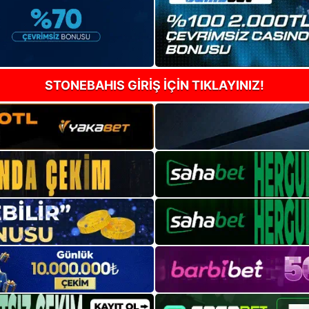
STONEBAHIS GİRİŞ İÇİN TIKLAYINIZ!