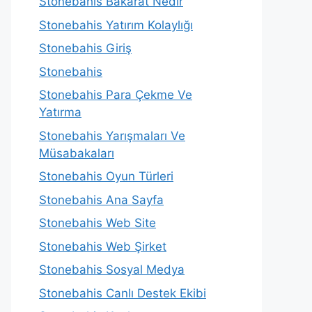
Stonebahis Bakarat Nedir
Stonebahis Yatırım Kolaylığı
Stonebahis Giriş
Stonebahis
Stonebahis Para Çekme Ve
Yatırma
Stonebahis Yarışmaları Ve
Müsabakaları
Stonebahis Oyun Türleri
Stonebahis Ana Sayfa
Stonebahis Web Site
Stonebahis Web Şirket
Stonebahis Sosyal Medya
Stonebahis Canlı Destek Ekibi