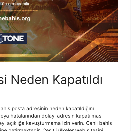
i Neden Kapatıldı
ahis posta adresinin neden kapatıldığını
 veya hatalarından dolayı adresin kapatılması
i açıklığa kavuşturmama izin verin. Canlı bahis
ne getirmektedir. Çeşitli ülkeler web sitesini