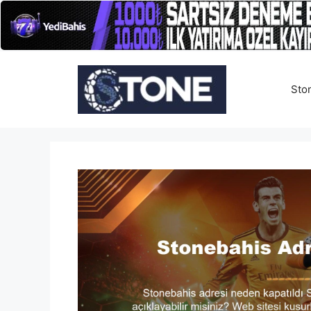
İçeriğe
atla
Sto