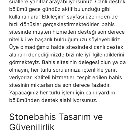
suallere yanıtlar arayabiliyorsunuz. Canlı destek
bölümü gece gündüz aktif bulunduğu gibi
kullananlara” Etkileşim” sayfası üzerinden de
hızlı dönüşler gerçekleştirmektedirler. bahis
sitesinde müşteri hizmetleri desteği son derece
nitelikli ve başarılı bulduğumuzu söyleyebiliriz.
Üye olmadığımız halde sitesindeki canlı destek
alananı denediğimizde bizimle iyi ilgilendiklerini
görmekteyiz. Bahis sitesinin delegesi olun ya da
olmayın, her türlü sorularınıza içtenlikle yanıt
veriyorlar. Kaliteli hizmetleri tespit edilen bahis
sitesinin miktarları da son derece fazladır.
Yapacağınız her türlü işlem için canlı yardım
bölümünden destek alabiliyorsunuz.
Stonebahis Tasarım ve
Güvenilirlik