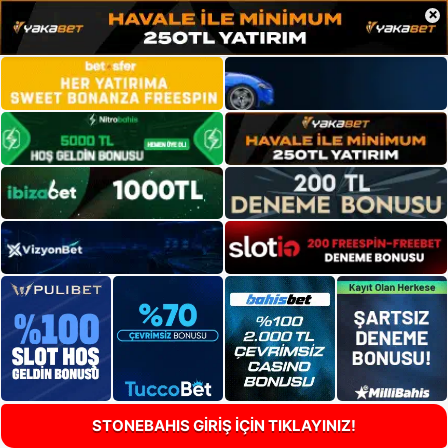
×
STONEBAHIS GİRİŞ İÇİN TIKLAYINIZ!