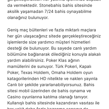
da vermektedir. Stonebahis bahis sitesinde
aksilik yaşamadan 7/24 bahis oynayabilme
olanağınız bulunuyor.
Geniş maç bültenleri ve fazla miktarlı maçlara
her gün ulaşacağınız sitede gerçekleştireceğiniz
işlemlerde size yardımcı müşteri hizmetleri
desteği de bulunuyor. Bu sayede canlı yardım
bölümüne bağlanarak dilediğiniz konuyla alakalı
yardım alabilirsiniz. Poker Klas ağının
mamüllerini de sunuyor. Türk Pokeri, Kapalı
Poker, Texas Holdem, Omaha Holdem oyun
katagorilerinden HD nitelikte ve naklen yayınla
Canlı bir şekilde yararlanabiliyorsunuz. Bahis
sitesi mobil üzerinden de bahis oynama ve
Casino oyunlarına katılma olanağı tanıyor.
Kullanışlı bahis sitesinde kazandıran vasıtası ile
her vakit daha fazla kazanma şansınız da