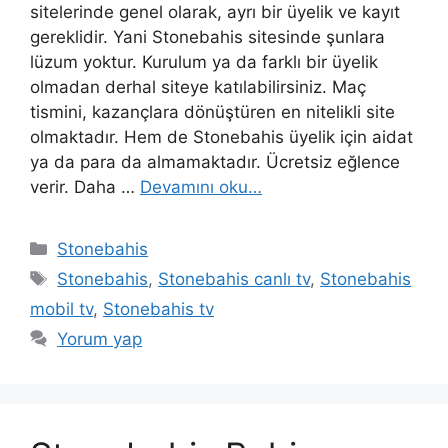
sitelerinde genel olarak, ayrı bir üyelik ve kayıt
gereklidir. Yani Stonebahis sitesinde şunlara
lüzum yoktur. Kurulum ya da farklı bir üyelik
olmadan derhal siteye katılabilirsiniz. Maç
tismini, kazançlara dönüştüren en nitelikli site
olmaktadır. Hem de Stonebahis üyelik için aidat
ya da para da almamaktadır. Ücretsiz eğlence
verir. Daha …
Devamını oku…
Kategoriler
Stonebahis
Etiketler
Stonebahis
,
Stonebahis canlı tv
,
Stonebahis
mobil tv
,
Stonebahis tv
Yorum yap