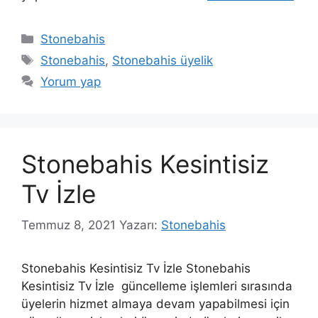
Kategoriler
Stonebahis
Etiketler
Stonebahis
,
Stonebahis üyelik
Yorum yap
Stonebahis Kesintisiz
Tv İzle
Temmuz 8, 2021
Yazarı:
Stonebahis
Stonebahis Kesintisiz Tv İzle Stonebahis
Kesintisiz Tv İzle güncelleme işlemleri sırasında
üyelerin hizmet almaya devam yapabilmesi için