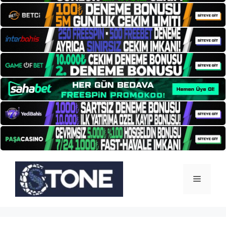
İçeriğe
atla
Menü