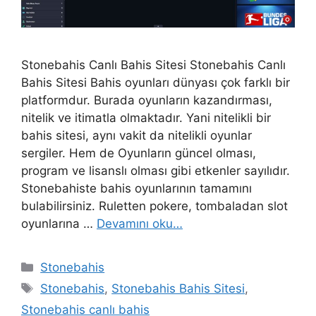
Stonebahis Canlı Bahis Sitesi Stonebahis Canlı
Bahis Sitesi Bahis oyunları dünyası çok farklı bir
platformdur. Burada oyunların kazandırması,
nitelik ve itimatla olmaktadır. Yani nitelikli bir
bahis sitesi, aynı vakit da nitelikli oyunlar
sergiler. Hem de Oyunların güncel olması,
program ve lisanslı olması gibi etkenler sayılıdır.
Stonebahiste bahis oyunlarının tamamını
bulabilirsiniz. Ruletten pokere, tombaladan slot
oyunlarına …
Devamını oku…
Kategoriler
Stonebahis
Etiketler
Stonebahis
,
Stonebahis Bahis Sitesi
,
Stonebahis canlı bahis