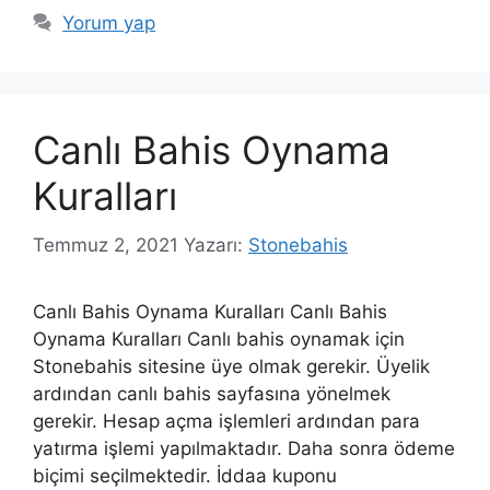
Yorum yap
Canlı Bahis Oynama
Kuralları
Temmuz 2, 2021
Yazarı:
Stonebahis
Canlı Bahis Oynama Kuralları Canlı Bahis
Oynama Kuralları Canlı bahis oynamak için
Stonebahis sitesine üye olmak gerekir. Üyelik
ardından canlı bahis sayfasına yönelmek
gerekir. Hesap açma işlemleri ardından para
yatırma işlemi yapılmaktadır. Daha sonra ödeme
biçimi seçilmektedir. İddaa kuponu