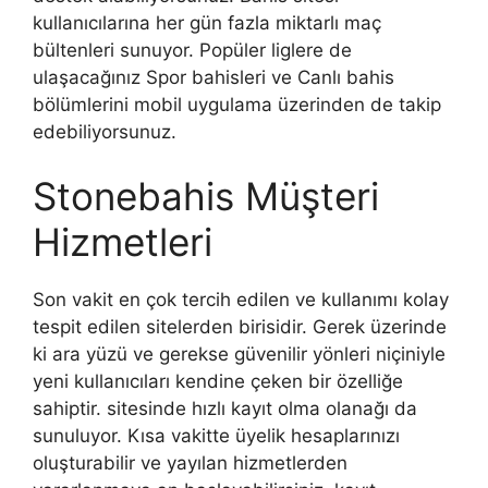
kullanıcılarına her gün fazla miktarlı maç
bültenleri sunuyor. Popüler liglere de
ulaşacağınız Spor bahisleri ve Canlı bahis
bölümlerini mobil uygulama üzerinden de takip
edebiliyorsunuz.
Stonebahis Müşteri
Hizmetleri
Son vakit en çok tercih edilen ve kullanımı kolay
tespit edilen sitelerden birisidir. Gerek üzerinde
ki ara yüzü ve gerekse güvenilir yönleri niçiniyle
yeni kullanıcıları kendine çeken bir özelliğe
sahiptir. sitesinde hızlı kayıt olma olanağı da
sunuluyor. Kısa vakitte üyelik hesaplarınızı
oluşturabilir ve yayılan hizmetlerden