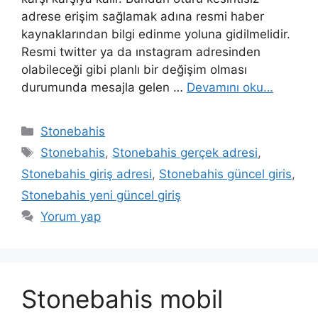
adrese erişim sağlamak adına resmi haber
kaynaklarından bilgi edinme yoluna gidilmelidir.
Resmi twitter ya da ınstagram adresinden
olabileceği gibi planlı bir değişim olması
durumunda mesajla gelen …
Devamını oku…
Kategoriler
Stonebahis
Etiketler
Stonebahis
,
Stonebahis gerçek adresi
,
Stonebahis giriş adresi
,
Stonebahis güncel giris
,
Stonebahis yeni güncel giriş
Yorum yap
Stonebahis mobil