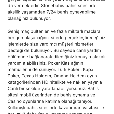
da vermektedir. Stonebahis bahis sitesinde
aksilik yaşamadan 7/24 bahis oynayabilme
olanağınız bulunuyor.
Geniş maç bültenleri ve fazla miktarlı maçlara
her gün ulaşacağınız sitede gerçekleştireceğiniz
işlemlerde size yardımcı müşteri hizmetleri
desteği de bulunuyor. Bu sayede canlı yardım
bölümüne bağlanarak dilediğiniz konuyla alakalı
yardım alabilirsiniz. Poker Klas ağının
mamüllerini de sunuyor. Türk Pokeri, Kapalı
Poker, Texas Holdem, Omaha Holdem oyun
katagorilerinden HD nitelikte ve naklen yayınla
Canlı bir şekilde yararlanabiliyorsunuz. Bahis
sitesi mobil üzerinden de bahis oynama ve
Casino oyunlarına katılma olanağı tanıyor.
Kullanışlı bahis sitesinde kazandıran vasıtası ile
her vakit daha fazla kazanma şansınız da