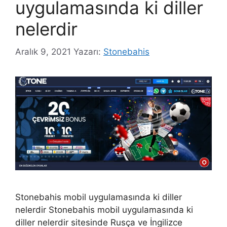
uygulamasında ki diller
nelerdir
Aralık 9, 2021
Yazarı:
Stonebahis
Stonebahis mobil uygulamasında ki diller
nelerdir Stonebahis mobil uygulamasında ki
diller nelerdir sitesinde Rusça ve İngilizce