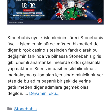
Stonebahis üyelik işlemlerinin süreci Stonebahis
üyelik işlemlerinin süreci müşteri hizmetleri de
diğer birçok casino sitesinden farklı olarak bu
değişimin farkında ve bilhassa Stonebahis giriş
gibi önemli anahtar kelimelerde ciddi çalışmalar
yapmaktadır. Sitenizin basit erişilebilir olması
markalaşma çalışmaları içerisinde minicik bir yer
etse de bu adım başarılı bir şekilde yerine
getirilmeden diğer adımlara geçmek olası
değildir. …
Devamını oku…
Kategoriler
Stonebahis