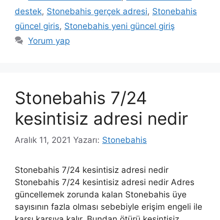
destek
,
Stonebahis gerçek adresi
,
Stonebahis
güncel giris
,
Stonebahis yeni güncel giriş
Yorum yap
Stonebahis 7/24
kesintisiz adresi nedir
Aralık 11, 2021
Yazarı:
Stonebahis
Stonebahis 7/24 kesintisiz adresi nedir
Stonebahis 7/24 kesintisiz adresi nedir Adres
güncellemek zorunda kalan Stonebahis üye
sayısının fazla olması sebebiyle erişim engeli ile
karşı karşıya kalır. Bundan ötürü kesintisiz