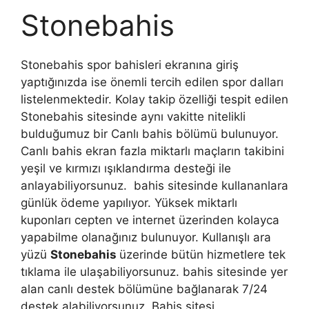
Stonebahis
Stonebahis spor bahisleri ekranına giriş
yaptığınızda ise önemli tercih edilen spor dalları
listelenmektedir. Kolay takip özelliği tespit edilen
Stonebahis sitesinde aynı vakitte nitelikli
bulduğumuz bir Canlı bahis bölümü bulunuyor.
Canlı bahis ekran fazla miktarlı maçların takibini
yeşil ve kırmızı ışıklandırma desteği ile
anlayabiliyorsunuz. bahis sitesinde kullananlara
günlük ödeme yapılıyor. Yüksek miktarlı
kuponları cepten ve internet üzerinden kolayca
yapabilme olanağınız bulunuyor. Kullanışlı ara
yüzü
Stonebahis
üzerinde bütün hizmetlere tek
tıklama ile ulaşabiliyorsunuz. bahis sitesinde yer
alan canlı destek bölümüne bağlanarak 7/24
destek alabiliyorsunuz. Bahis sitesi