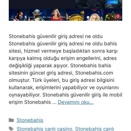
Stonebahis güvenilir giriş adresi ne oldu
Stonebahis güvenilir giriş adresi ne oldu bahis
sitesi, hizmet vermeye başladıktan sonra karşı
karşıya kalmış olduğu erişim engellerini, adres
değişikliği yaparak aşıyor. Stonebahis bahis
sitesinin güncel giriş adresi, Stonebahis.com
olmuştur. Türk üyeleri, bu giriş adresi bilgisini
kullanarak, erişimlerini yapabiliyor ve oyunlarını
oynayabiliyor. Stonebahis güvenilir giriş ile mobil
erişim Stonebahis …
Devamını oku…
Kategoriler
Stonebahis
Etiketler
Stonebahis canlı casino
,
Stonebahis canlı